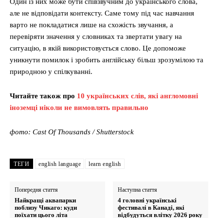
Один із них може бути співзвучним до українського слова,
але не відповідати контексту. Саме тому під час навчання
варто не покладатися лише на схожість звучання, а
перевіряти значення у словниках та звертати увагу на
ситуацію, в якій використовується слово. Це допоможе
уникнути помилок і зробить англійську більш зрозумілою та
природною у спілкуванні.
Читайте також про
10 українських слів, які англомовні
іноземці ніколи не вимовлять правильно
фото: Cast Of Thousands / Shutterstock
ТЕГИ
english language
learn english
Попередня стаття
Наступна стаття
Найкращі аквапарки
4 головні українські
поблизу Чикаго: куди
фестивалі в Канаді, які
поїхати цього літа
відбудуться влітку 2026 року