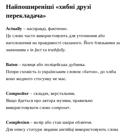
Найпоширеніші «хибні друзі
перекладача»
Actually
– насправді, фактично.
Це слово часто використовують для уточнення або
наголошення на правдивості сказаного. Його близькими за
значенням є
in fact
та
truthfully
.
Baton
– палиця або поліцейська дубинка.
Попри схожість із українським словом «батон», до хліба
воно жодного стосунку не має.
Compositor
– складач, верстальник.
Якщо йдеться про автора музики, правильно
використовувати слово
composer
.
Complexion
– колір або стан шкіри обличчя.
Для опису статури людини англійці використовують слова