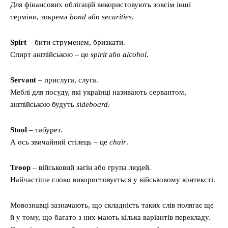
Для фінансових облігацій використовують зовсім інші
терміни, зокрема
bond
або
securities
.
Spirt
– бити струменем, бризкати.
Спирт англійською – це
spirit
або
alcohol
.
Servant
– прислуга, слуга.
Меблі для посуду, які українці називають сервантом,
англійською будуть
sideboard
.
Stool
– табурет.
А ось звичайний стілець – це
chair
.
Troop
– військовий загін або група людей.
Найчастіше слово використовується у військовому контексті.
Мовознавці зазначають, що складність таких слів полягає ще
й у тому, що багато з них мають кілька варіантів перекладу.