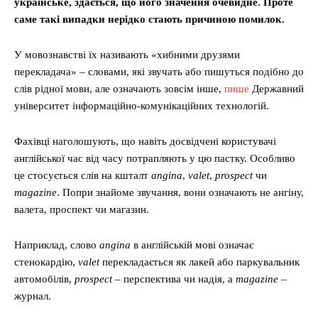
українське, здається, що його значення очевидне. Проте
саме такі випадки нерідко стають причиною помилок.
У мовознавстві їх називають «хибними друзями
перекладача» – словами, які звучать або пишуться подібно до
слів рідної мови, але означають зовсім інше,
пише
Державний
університет інформаційно-комунікаційних технологій.
Фахівці наголошують, що навіть досвідчені користувачі
англійської час від часу потрапляють у цю пастку. Особливо
це стосується слів на кшталт
angina
,
valet
,
prospect
чи
magazine
. Попри знайоме звучання, вони означають не ангіну,
валета, проспект чи магазин.
Наприклад, слово
angina
в англійській мові означає
стенокардію,
valet
перекладається як лакей або паркувальник
автомобілів,
prospect
– перспектива чи надія, а
magazine
–
журнал.