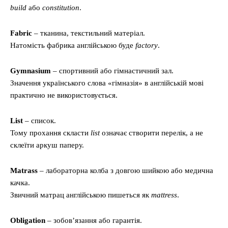
build
або
constitution
.
Fabric
– тканина, текстильний матеріал.
Натомість фабрика англійською буде
factory
.
Gymnasium
– спортивний або гімнастичний зал.
Значення українського слова «гімназія» в англійській мові
практично не використовується.
List
– список.
Тому прохання скласти
list
означає створити перелік, а не
склеїти аркуш паперу.
Matrass
– лабораторна колба з довгою шийкою або медична
качка.
Звичний матрац англійською пишеться як
mattress
.
Obligation
– зобов’язання або гарантія.