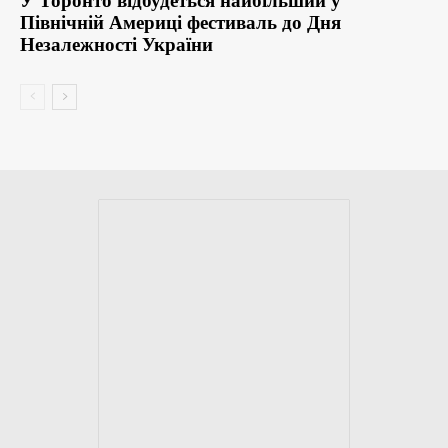
У Торонто відбудеться найбільший у
Північній Америці фестиваль до Дня
Незалежності України