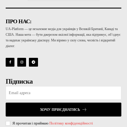
ПРО НАС:
UA-Platform — це незалежне медіа для українців у Великій Британії, Канаді та
США. Наша мета — бути джерелом якісної інформації, яка підтримує, об’єднує
та надихає українську діаспору. Ми віримо у силу слова, чесність і відкритий
діалог.
Підписка
ХОЧУ ПРИЄДНАТИСЬ
Я прочитав і приймаю
Політику конфіденційності