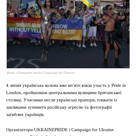
фото з Instagram stories Сampaign for Ukraine
4 липня українська колона вже вп’яте взяла участь у Pride in
London, пройшовши центральними вулицями британської
столиці. Учасники несли українські прапори, плакати із
закликами зупинити російську агресію та фотографії
загиблих українців.
Організатори UKRAINEPRIDE і Campaign for Ukraine