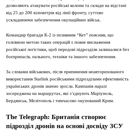
дозволяють атакувати російські колони та склади на відстані
від 25 до 200 кілометрів від лінії фронту, суттєво
ускладнюючи забезпечення окупаційних військ.
Командир бригади К-2 із позивним “Кет” пояснив, що
головною метою таких операцій є повне виснаження
російської логістики, щоб передові підрозділи залишалися без
боєприпасів, пального, техніки та іншого забезпечення.
За словами військових, після припинення неавторизованого
використання Starlink російськими підрозділами ефективність
українських дронів значно зросла. Кампанія наразі
зосереджена на маршрутах, які з’єднують Маріуполь,
Бердянськ, Мелітополь і тимчасово окупований Крим.
The Telegraph: Британія створює
підрозділ дронів на основі досвіду ЗСУ