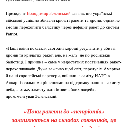
Президент
Володимир Зеленський
заявив, що українські
військові успішно збивали крилаті ракети та дрони, однак не
змогли перехопити балістику через дефіцит ракет до систем
Patriot.
«Наші воїни показали сьогодні хороші результати у збитті
дронів та крилатих ракет, але, на жаль, не по російській
балістиці. І причина – саме у недостатніх постачаннях ракет-
перехоплювачів. Дуже важливо щоб світ, передусім Америка
й наші європейські партнери, вийшли із саміту НАТО в
Анкарі із сильними рішеннями на підтримку нашого захисту
неба, а отже, захисту життів звичайних людей», –
прокоментував Зеленський.
«Поки ракети до «петріотів»
залишаються на складах союзників, це