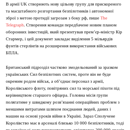
В армії UK створюють нову цільову групу для прискореного
та масштабного розгортання безпілотників і автономної
зброї з метою протидії загрозам з боку рф, пише
The
Telegraph
. Створення команди передбачене новим планом
оборонних інвестицій, який презентував прем’єр-міністр Кір
Стармер, і цей документ закладає виділення 5 мільярдів
фунтів стерлінгів на розширення використання військових
БПЛА.
Британський підрозділ частково змодельований за зразком
українських Сил безпілотних систем, проте він не буде
окремим родом військ, а об’єднає персонал з армії,
Королівського флоту, повітряних сил та морської піхоти під
керівництвом старшого офіцера. Головна місія групи
полягатиме у швидкому розв’язанні операційних проблем з
меншими витратами шляхом поєднання людей, даних і
машин на основі уроків війни в Україні. Зараз Сполучене
Королівство має в арсеналі близько 10 000 безпілотників, тоді