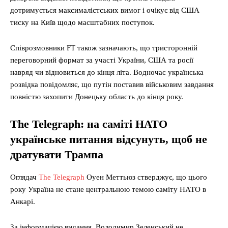
дотримується максималістських вимог і очікує від США
тиску на Київ щодо масштабних поступок.
Співрозмовники FT також зазначають, що тристоронній
переговорний формат за участі України, США та росії
навряд чи відновиться до кінця літа. Водночас українська
розвідка повідомляє, що путін поставив військовим завдання
повністю захопити Донецьку область до кінця року.
The Telegraph: на саміті НАТО
українське питання відсунуть, щоб не
дратувати Трампа
Оглядач
The Telegraph
Оуен Меттьюз стверджує, що цього
року Україна не стане центральною темою саміту НАТО в
Анкарі.
За інформацією видання, Володимир Зеленський не