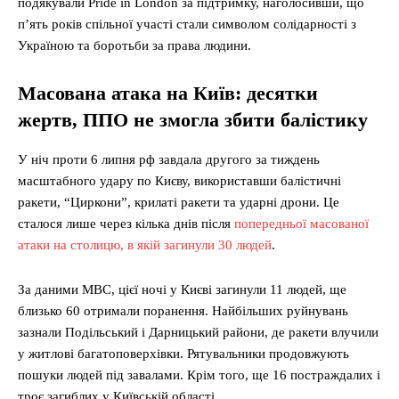
подякували Pride in London за підтримку, наголосивши, що
п’ять років спільної участі стали символом солідарності з
Україною та боротьби за права людини.
Масована атака на Київ: десятки
жертв, ППО не змогла збити балістику
У ніч проти 6 липня рф завдала другого за тиждень
масштабного удару по Києву, використавши балістичні
ракети, “Циркони”, крилаті ракети та ударні дрони. Це
сталося лише через кілька днів після
попередньої масованої
атаки на столицю, в якій загинули 30 людей
.
За даними МВС, цієї ночі у Києві загинули 11 людей, ще
близько 60 отримали поранення. Найбільших руйнувань
зазнали Подільський і Дарницький райони, де ракети влучили
у житлові багатоповерхівки. Рятувальники продовжують
пошуки людей під завалами. Крім того, ще 16 постраждалих і
троє загиблих у Київській області.