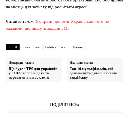
як українські сили використовують орієнтовно 200 000 дронів
на місяць для захисту від російської агресії.
Читайте також:
Як Трамп допоміг Україні, сам того не
бажаючи: що пишуть західні ЗМІ
ТЕГИ
news digest
Politics
war in Ukraine
Попередня стаття
Наступна стаття
Що буде з TPS для українців
Топ-10 мультфільмів, які
у США: головні дати та
допоможуть дитині вивчити
поради на випадок змін
англійську
ПОДІЛИТИСЬ: