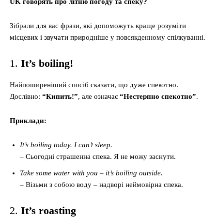
UK говорять про літню погоду та спеку?
Зібрали для вас фрази, які допоможуть краще розуміти
місцевих і звучати природніше у повсякденному спілкуванні.
1.
It’s boiling!
Найпоширеніший спосіб сказати, що дуже спекотно.
Дослівно:
“Кипить!”
, але означає
“Нестерпно спекотно”
.
Приклади:
It’s boiling today. I can’t sleep.
– Сьогодні страшенна спека. Я не можу заснути.
Take some water with you – it’s boiling outside.
– Візьми з собою воду – надворі неймовірна спека.
2.
It’s roasting