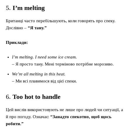
5.
I’m melting
Британці часто перебільшують, коли говорять про спеку.
Дослівно –
“Я тану.”
Приклади:
I’m melting. I need some ice cream.
– Я просто тану. Мені терміново потрібне морозиво.
We’re all melting in this heat.
– Ми всі плавимося від цієї спеки.
6.
Too hot to handle
Цей вислів використовують не лише про людей чи ситуації, а
й про погоду. Означає:
“Занадто спекотно, щоб щось
робити.”