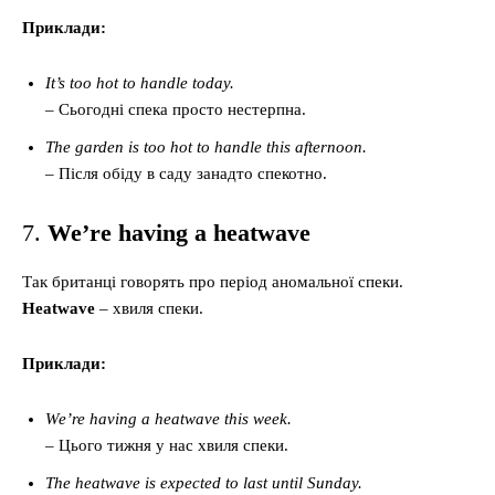
Приклади:
It’s too hot to handle today.
– Сьогодні спека просто нестерпна.
The garden is too hot to handle this afternoon.
– Після обіду в саду занадто спекотно.
7.
We’re having a heatwave
Так британці говорять про період аномальної спеки.
Heatwave
– хвиля спеки.
Приклади:
We’re having a heatwave this week.
– Цього тижня у нас хвиля спеки.
The heatwave is expected to last until Sunday.