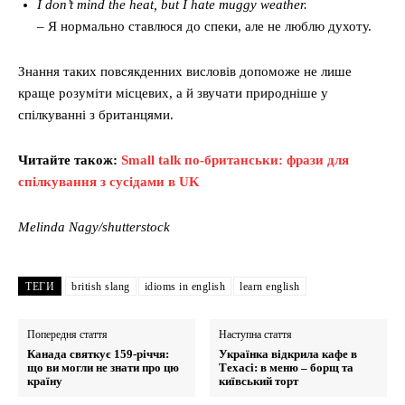
I don’t mind the heat, but I hate muggy weather.
– Я нормально ставлюся до спеки, але не люблю духоту.
Знання таких повсякденних висловів допоможе не лише
краще розуміти місцевих, а й звучати природніше у
спілкуванні з британцями.
Читайте також:
Small talk по-британськи: фрази для
спілкування з сусідами в UK
Melinda Nagy/shutterstock
ТЕГИ
british slang
idioms in english
learn english
Попередня стаття
Наступна стаття
Канада святкує 159-річчя:
Українка відкрила кафе в
що ви могли не знати про цю
Техасі: в меню – борщ та
країну
київський торт