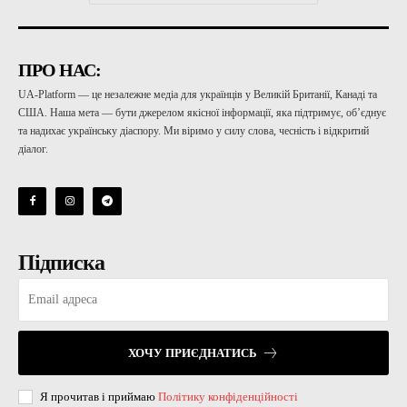
ПРО НАС:
UA-Platform — це незалежне медіа для українців у Великій Британії, Канаді та
США. Наша мета — бути джерелом якісної інформації, яка підтримує, об’єднує
та надихає українську діаспору. Ми віримо у силу слова, чесність і відкритий
діалог.
Підписка
ХОЧУ ПРИЄДНАТИСЬ
Я прочитав і приймаю
Політику конфіденційності