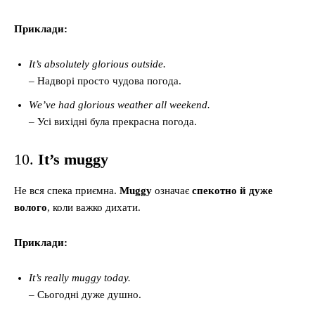
Приклади:
It’s absolutely glorious outside.
– Надворі просто чудова погода.
We’ve had glorious weather all weekend.
– Усі вихідні була прекрасна погода.
10.
It’s muggy
Не вся спека приємна.
Muggy
означає
спекотно й дуже
волого
, коли важко дихати.
Приклади:
It’s really muggy today.
– Сьогодні дуже душно.