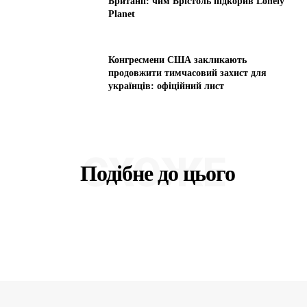
Британії: чим Брістоль підкорив Lonely
Planet
Конгресмени США закликають
продовжити тимчасовий захист для
українців: офіційний лист
СХОЖЕ
Подібне до цього