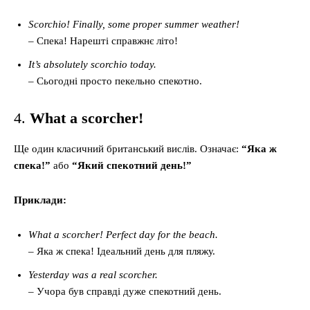
Scorchio! Finally, some proper summer weather!
– Спека! Нарешті справжнє літо!
It’s absolutely scorchio today.
– Сьогодні просто пекельно спекотно.
4.
What a scorcher!
Ще один класичний британський вислів. Означає:
“Яка ж
спека!”
або
“Який спекотний день!”
Приклади:
What a scorcher! Perfect day for the beach.
– Яка ж спека! Ідеальний день для пляжу.
Yesterday was a real scorcher.
– Учора був справді дуже спекотний день.