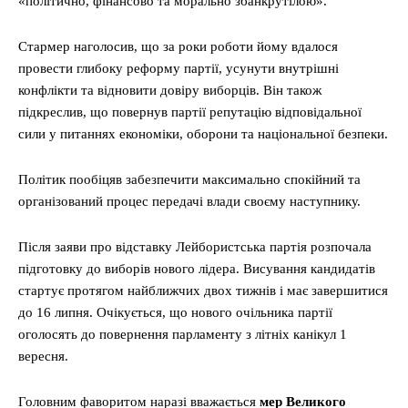
«політично, фінансово та морально збанкрутілою».
Стармер наголосив, що за роки роботи йому вдалося
провести глибоку реформу партії, усунути внутрішні
конфлікти та відновити довіру виборців. Він також
підкреслив, що повернув партії репутацію відповідальної
сили у питаннях економіки, оборони та національної безпеки.
Політик пообіцяв забезпечити максимально спокійний та
організований процес передачі влади своєму наступнику.
Після заяви про відставку Лейбористська партія розпочала
підготовку до виборів нового лідера. Висування кандидатів
стартує протягом найближчих двох тижнів і має завершитися
до 16 липня. Очікується, що нового очільника партії
оголосять до повернення парламенту з літніх канікул 1
вересня.
Головним фаворитом наразі вважається
мер Великого