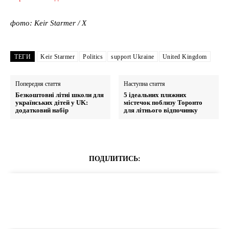
фото: Keir Starmer / Х
ТЕГИ
Keir Starmer
Politics
support Ukraine
United Kingdom
Попередня стаття
Наступна стаття
Безкоштовні літні школи для
5 ідеальних пляжних
українських дітей у UK:
містечок поблизу Торонто
додатковий набір
для літнього відпочинку
ПОДІЛИТИСЬ: