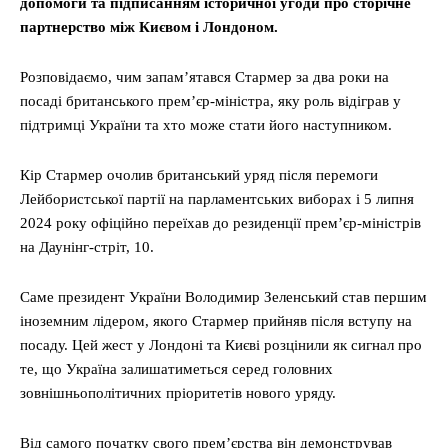
допомоги та підписанням історичної угоди про сторічне
партнерство між Києвом і Лондоном.
Розповідаємо, чим запам’ятався Стармер за два роки на
посаді британського прем’єр-міністра, яку роль відіграв у
підтримці України та хто може стати його наступником.
Кір Стармер очолив британський уряд після перемоги
Лейбористської партії на парламентських виборах і 5 липня
2024 року офіційно переїхав до резиденції прем’єр-міністрів
на Даунінг-стріт, 10.
Саме президент України Володимир Зеленський став першим
іноземним лідером, якого Стармер прийняв після вступу на
посаду. Цей жест у Лондоні та Києві розцінили як сигнал про
те, що Україна залишатиметься серед головних
зовнішньополітичних пріоритетів нового уряду.
Від самого початку свого прем’єрства він демонстрував