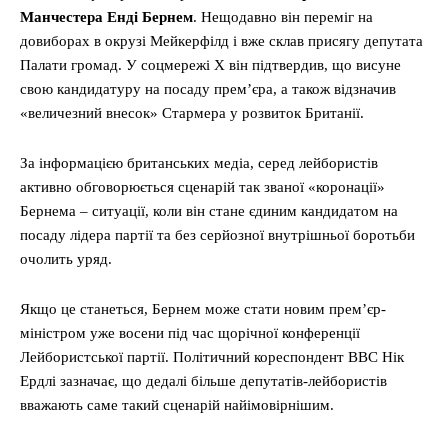
Манчестера Енді Бернем
. Нещодавно він переміг на
довиборах в окрузі Мейкерфілд і вже склав присягу депутата
Палати громад. У соцмережі Х він підтвердив, що висуне
свою кандидатуру на посаду прем’єра, а також відзначив
«величезний внесок» Стармера у розвиток Британії.
За інформацією британських медіа, серед лейбористів
активно обговорюється сценарій так званої «коронації»
Бернема – ситуації, коли він стане єдиним кандидатом на
посаду лідера партії та без серйозної внутрішньої боротьби
очолить уряд.
Якщо це станеться, Бернем може стати новим прем’єр-
міністром уже восени під час щорічної конференції
Лейбористської партії. Політичний кореспондент BBC Нік
Ердлі зазначає, що дедалі більше депутатів-лейбористів
вважають саме такий сценарій найімовірнішим.