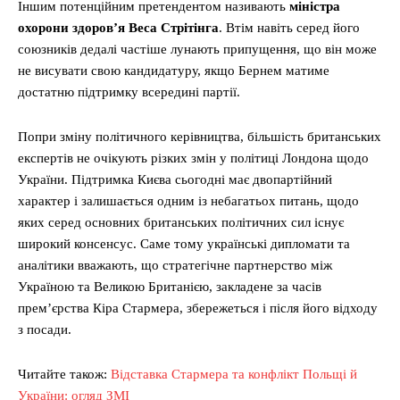
Іншим потенційним претендентом називають
міністра
охорони здоров’я Веса Стрітінга
. Втім навіть серед його
союзників дедалі частіше лунають припущення, що він може
не висувати свою кандидатуру, якщо Бернем матиме
достатню підтримку всередині партії.
Попри зміну політичного керівництва, більшість британських
експертів не очікують різких змін у політиці Лондона щодо
України. Підтримка Києва сьогодні має двопартійний
характер і залишається одним із небагатьох питань, щодо
яких серед основних британських політичних сил існує
широкий консенсус. Саме тому українські дипломати та
аналітики вважають, що стратегічне партнерство між
Україною та Великою Британією, закладене за часів
прем’єрства Кіра Стармера, збережеться і після його відходу
з посади.
Читайте також:
Відставка Стармера та конфлікт Польщі й
України: огляд ЗМІ