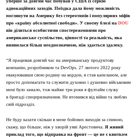
уперше за довгий час побував у США із серією
адвокаційних заходів. Поїздка дала йому можливість
поглянути на Америку без стереотипів і популярних міфів
про «країну абсолютної свободи». У своєму блозі на
DOU
він ділиться особистими спостереженнями про
американське суспільство, цінності та реальність, яка
виявилася більш неоднозначною, ніж здається здалеку.
“Я працював довгий час на американську продуктову
компанію, розробником та DevOps. 27 лютого 2022 року
евакуювавши свою родину на кордон, я став капеланом, але
просто допомагати та служити духовно і душевно військовим
мені було замало, тож майже три роки я фултайм служу
в бригаді спецпризначення. Не втомився від війни та люблю
свій підрозділ.
Не буду казати скільки в мене бойових виходів за спиною,
скажу, що більше, ніж у хворій уяві Арестовича.
Я живий
приклад того, що відправка на фронт — це не є квитком