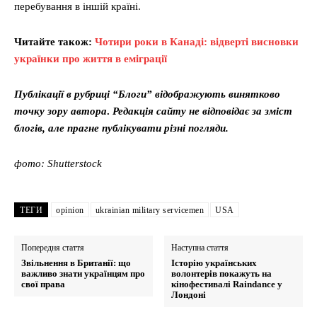
перебування в іншій країні.
Читайте також:
Чотири роки в Канаді: відверті висновки
українки про життя в еміграції
Публікації в рубриці “Блоги” відображують винятково
точку зору автора
.
Редакція сайту не відповідає за зміст
блогів, але прагне публікувати різні погляди.
фото: Shutterstock
ТЕГИ
opinion
ukrainian military servicemen
USA
Попередня стаття
Наступна стаття
Звільнення в Британії: що
Історію українських
важливо знати українцям про
волонтерів покажуть на
свої права
кінофестивалі Raindance у
Лондоні