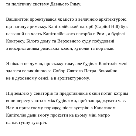
та політичну систему Давнього Риму.
Вашингтон проектувався як місто з величною архітектурою,
що нагадує римську. Капітолійський пагорб (Capitol Hill) був
названий на честь Капітолійського пагорба в Римі, а будівлі
Конгресу, Білого дому та Верховного суду побудовані
з використанням римських колон, куполів та портиків.
Я ніколи не думав, що скажу таке, але будівля Капітолія мені
здалася величнішою за Собор Святого Петра. Звичайно
не в духовному сенсі, а в архітектурному.
Під землею у сенаторів та представників є свій потяг, котрим
вони пересуваються між будівлями, щоб заощаджувати час.
Нам в приватному порядку, після зустрічі з Капеланом
Капітолію дали змогу проїхати на цьому міні метро
на наступну зустріч.