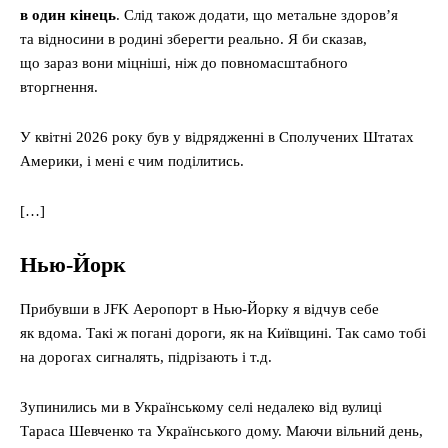
в один кінець
. Слід також додати, що метальне здоровʼя
та відносини в родині зберегти реально. Я би сказав,
що зараз вони міцніші, ніж до повномасштабного
вторгнення.
У квітні 2026 року був у відрядженні в Сполучених Штатах
Америки, і мені є чим поділитись.
[…]
Нью-Йорк
Прибувши в JFK Аеропорт в Нью-Йорку я відчув себе
як вдома. Такі ж погані дороги, як на Київщині. Так само тобі
на дорогах сигналять, підрізають і т.д.
Зупинились ми в Українському селі недалеко від вулиці
Тараса Шевченко та Українського дому. Маючи вільний день,