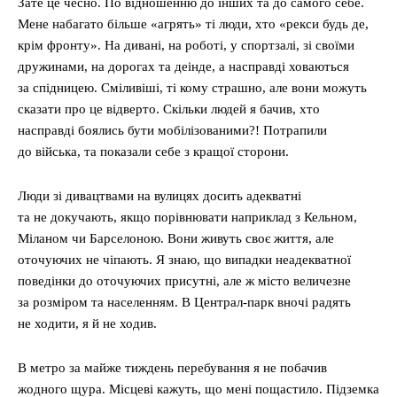
Зате це чесно. По відношенню до інших та до самого себе.
Мене набагато більше «агрять» ті люди, хто «рекси будь де,
крім фронту». На дивані, на роботі, у спортзалі, зі своїми
дружинами, на дорогах та деінде, а насправді ховаються
за спідницею. Сміливіші, ті кому страшно, але вони можуть
сказати про це відверто. Скільки людей я бачив, хто
насправді боялись бути мобілізованими?! Потрапили
до війська, та показали себе з кращої сторони.
Люди зі дивацтвами на вулицях досить адекватні
та не докучають, якщо порівнювати наприклад з Кельном,
Міланом чи Барселоною. Вони живуть своє життя, але
оточуючих не чіпають. Я знаю, що випадки неадекватної
поведінки до оточуючих присутні, але ж місто величезне
за розміром та населенням. В Централ-парк вночі радять
не ходити, я й не ходив.
В метро за майже тиждень перебування я не побачив
жодного щура. Місцеві кажуть, що мені пощастило. Підземка