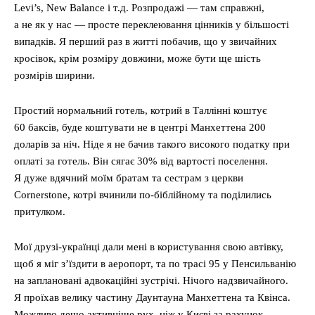
Levi’s, New Balance і т.д. Розпродажі — там справжні,
а не як у нас — просте переклеювання цінників у більшості
випадків. Я перший раз в житті побачив, що у звичайних
кросівок, крім розміру довжини, може бути ще шість
розмірів ширини.
Простий нормальний готель, котрий в Таллінні коштує
60 баксів, буде коштувати не в центрі Манхеттена 200
доларів за ніч. Ніде я не бачив такого високого податку при
оплаті за готель. Він сягає 30% від вартості поселення.
Я дуже вдячний моїм братам та сестрам з церкви
Cornerstone, котрі вчинили по-біблійному та поділились
притулком.
Мої друзі-українці дали мені в користування свою автівку,
щоб я міг з’їздити в аеропорт, та по трасі 95 у Пенсильванію
на заплановані адвокаційні зустрічі. Нічого надзвичайного.
Я проїхав велику частину Даунтауна Манхеттена та Квінса.
Можливо дещо активніше рух, ніж у Києві за рахунок