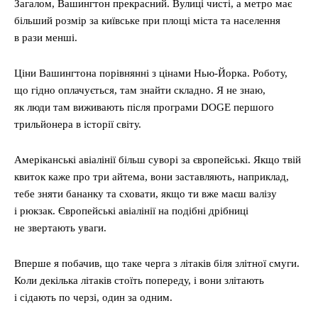
Загалом, Вашингтон прекрасний. Вулиці чисті, а метро має
більший розмір за київське при площі міста та населення
в рази менші.
Ціни Вашингтона порівнянні з цінами Нью-Йорка. Роботу,
що гідно оплачується, там знайти складно. Я не знаю,
як люди там виживають після програми DOGE першого
трильйонера в історії світу.
Амеріканські авіалінії більш суворі за європейські. Якщо твій
квиток каже про три айтема, вони заставляють, наприклад,
тебе зняти бананку та сховати, якщо ти вже маєш валізу
і рюкзак. Європейські авіалінії на подібні дрібниці
не звертають уваги.
Вперше я побачив, що таке черга з літаків біля злітної смуги.
Коли декілька літаків стоїть попереду, і вони злітають
і сідають по черзі, один за одним.