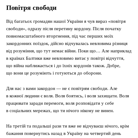
П
овітря свободи
Від багатьох громадян нашої України я чув вираз «повітря
свободи», одразу після перетину кордону. Після початку
повномасштабного вторгнення, під час перших моїх
закордонних поїздок, дійсно відчувалась невловима різниця
від розуміння, що тут немає війни. Поки що… Але наприклад
в країнах Балтики вже невловимо витає у повітрі відчуття,
що війна наближається і до їхніх кордонів також. Добре,
що вони це розуміють і готуються до оборони.
Для нас з вами закордон — не є повітрям свободи. Але
в кожної людини є воля. Воля боятись, і воля захищати. Воля
працювати заради перемоги, воля розповідати у себе
в соціальних мережах, що ти нічого нікому не винен.
На третій та подальші рази ти вже не відчуваєш нічого, крім
бажання повернутись назад в Україну на четвертий день