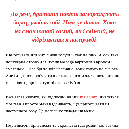
До речі, британці навіть заморожують
борщ, уявіть собі. Нам це дивно. Хоча
на смак такий самий, як і свіжий, не
відрізняється насправді.
Ще готувала для них ліниві голубці, теж їм лайк. А ось така
популярна страва для нас як молода картопля з кропом і
сметаною – для британців незвична, вони такого не знають.
Але їм цікаво пробувати щось нове, вони часто питають, що
у нас їдять, що я готую зі своєю сім’єю.
Вже зараз клієнти, які підписані на мій
Instagram
, дивляться
мої reels і просто мені надсилають, що приготувати їм
наступного разу. Це полегшує складання меню».
Порівнюючи британські та українські гастрозвички, Тетяна