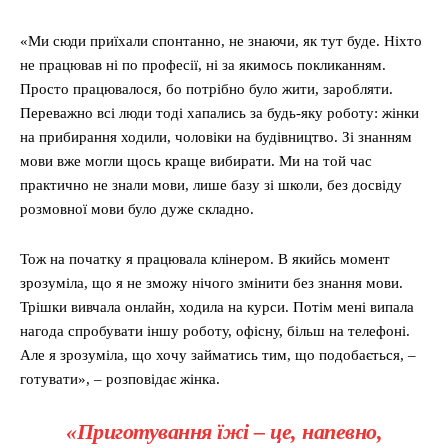
«Ми сюди приїхали спонтанно, не знаючи, як тут буде. Ніхто
не працював ні по професії, ні за якимось покликанням.
Просто працювалося, бо потрібно було жити, заробляти.
Переважно всі люди тоді хапались за будь-яку роботу: жінки
на прибирання ходили, чоловіки на будівництво. Зі знанням
мови вже могли щось краще вибирати. Ми на той час
практично не знали мови, лише базу зі школи, без досвіду
розмовної мови було дуже складно.
Тож на початку я працювала клінером. В якийсь момент
зрозуміла, що я не зможу нічого змінити без знання мови.
Трішки вивчала онлайн, ходила на курси. Потім мені випала
нагода спробувати іншу роботу, офісну, більш на телефоні.
Але я зрозуміла, що хочу займатись тим, що подобається, –
готувати», – розповідає жінка.
«Приготування їжі – це, напевно,