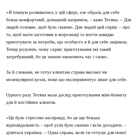
«Я планую розвиватись у цій сфері, але обрала для себе
більш комфортний, домашній напрямок, – каже Тетяна. – Для
людей головне, щоб було смачно. Для людей цей сервіс – про
те, щоб мати заготовки в морозилці та могти швидко
приготувати за потреби, що особисто я й для себе зацінила.
Тепер розумію, чому сервіс приготування їжі такий
затребуваний, бо це значно економить час і сили».
За її словами, не готує клієнтам страви високої чи
молекулярної кухні, поки що експериментує лише для себе.
Одного разу Тетяна мала досвід приготування міні-бенкету
для її постійних клієнтів.
«Це було стресово насправді, бо це ще більша
відповідальність – щоб усім було смачно і всім догодити, –
ділиться українка. – Одна справа, коли ти готуєш для нової