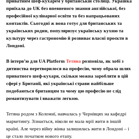
приватним шеф-кухарем у британській столиці. Українка
приїхала до UK без впевненого знання англійської, без
професійної кулінарної освіти та без напрацьованих
контактів. Сьогодні ж вона готує для британських та
українських родин, популяризує українську кухню та
культуру через гастрономію й розвиває власні проєкти в
Лондоні.
В інтерв’ю для UA Platform
Тетяна
розповіла, як хобі з
дитинства перетворилося на професію, чому обрала шлях
приватного шеф-кухаря, скільки можна заробляти в цій
сфері у Британії, які українські страви найбільше
подобаються британцям та чому цю професію не слід
романтизувати і вважати легкою.
Тетяна родом з Коломиї, навчалась у Чернівцях на кафедрі
маркетингу. Зізнається, ніколи не мала мрії жити в іншій
країні. Але через війну жінка залишилась жити в Лондоні – і
це стало початком нового етапу.