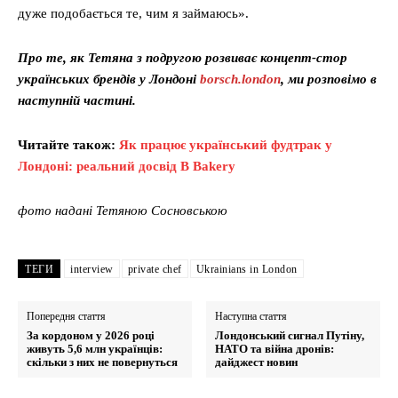
дуже подобається те, чим я займаюсь».
Про те, як Тетяна з подругою розвиває концепт-стор
українських брендів у Лондоні
borsch.london
, ми розповімо в
наступній частині.
Читайте також:
Як працює український фудтрак у
Лондоні: реальний досвід B Bakery
фото надані Тетяною Сосновською
ТЕГИ
interview
private chef
Ukrainians in London
Попередня стаття
Наступна стаття
За кордоном у 2026 році
Лондонський сигнал Путіну,
живуть 5,6 млн українців:
НАТО та війна дронів:
скільки з них не повернуться
дайджест новин