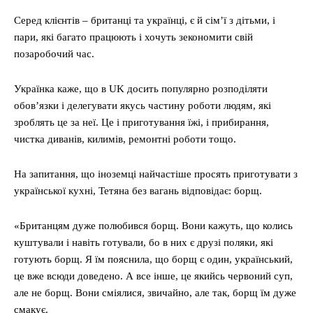
Серед клієнтів – британці та українці, є й сім’ї з дітьми, і
пари, які багато працюють і хочуть зекономити свій
позаробочий час.
Українка каже, що в UK досить популярно розподіляти
обов’язки і делегувати якусь частину роботи людям, які
зроблять це за неї. Це і приготування їжі, і прибирання,
чистка диванів, килимів, ремонтні роботи тощо.
На запитання, що іноземці найчастіше просять приготувати з
української кухні, Тетяна без вагань відповідає: борщ.
«Британцям дуже полюбився борщ. Вони кажуть, що колись
куштували і навіть готували, бо в них є друзі поляки, які
готують борщ. Я їм пояснила, що борщ є один, український,
це вже всюди доведено. А все інше, це якийсь червоний суп,
але не борщ. Вони сміялися, звичайно, але так, борщ їм дуже
смакує.