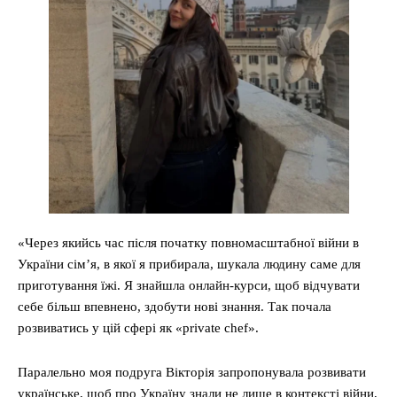
«Через якийсь час після початку повномасштабної війни в
України сім’я, в якої я прибирала, шукала людину саме для
приготування їжі. Я знайшла онлайн-курси, щоб відчувати
себе більш впевнено, здобути нові знання. Так почала
розвиватись у цій сфері як «private chef».
Паралельно моя подруга Вікторія запропонувала розвивати
українське, щоб про Україну знали не лише в контексті війни,