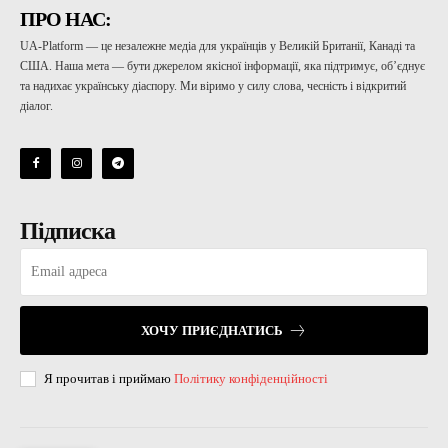
ПРО НАС:
UA-Platform — це незалежне медіа для українців у Великій Британії, Канаді та
США. Наша мета — бути джерелом якісної інформації, яка підтримує, об’єднує
та надихає українську діаспору. Ми віримо у силу слова, чесність і відкритий
діалог.
Підписка
ХОЧУ ПРИЄДНАТИСЬ
Я прочитав і приймаю
Політику конфіденційності