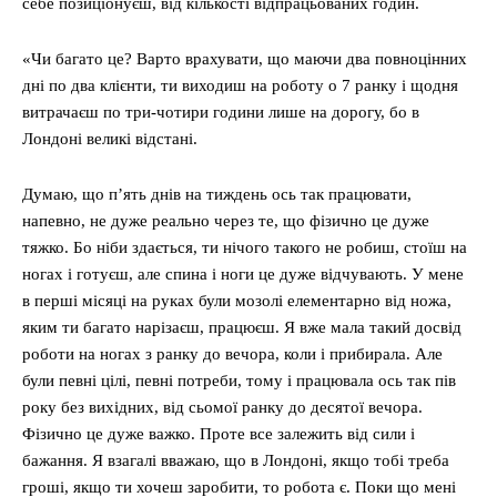
себе позиціонуєш, від кількості відпрацьованих годин.
«Чи багато це? Варто врахувати, що маючи два повноцінних
дні по два клієнти, ти виходиш на роботу о 7 ранку і щодня
витрачаєш по три-чотири години лише на дорогу, бо в
Лондоні великі відстані.
Думаю, що п’ять днів на тиждень ось так працювати,
напевно, не дуже реально через те, що фізично це дуже
тяжко. Бо ніби здається, ти нічого такого не робиш, стоїш на
ногах і готуєш, але спина і ноги це дуже відчувають. У мене
в перші місяці на руках були мозолі елементарно від ножа,
яким ти багато нарізаєш, працюєш. Я вже мала такий досвід
роботи на ногах з ранку до вечора, коли і прибирала. Але
були певні цілі, певні потреби, тому і працювала ось так пів
року без вихідних, від сьомої ранку до десятої вечора.
Фізично це дуже важко. Проте все залежить від сили і
бажання. Я взагалі вважаю, що в Лондоні, якщо тобі треба
гроші, якщо ти хочеш заробити, то робота є. Поки що мені