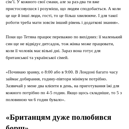
сім’ї. У кожного свої смаки, але за раз-два ти вже
пристосовуєшся і розумієш, що людям сподобається. А коли
це ще й інші люди, гості, то це більш хвилююче. І для такої
роботи треба мати зовсім інший рівень і додаткові знання».
Поки що Тетяна працює переважно по вихідних: її маленький
син ще не відвідує дитсадок, тож жінка може працювати,
коли її чоловік має вільні дні. Зараз вона готує для
британської та української сімей.
«Починаю зранку, о 8:00 або в 9:00. В Лондоні багато часу
займає добирання, годину-півтори мінімум потрібно.
Зазвичай у мене два клієнти в день, на приготування їжі для
кожного потрібно по 4-5 годин. Якщо щось складніше, то 5 з
половиною чи 6 годин бувало».
«Британцям дуже полюбився
борщ»