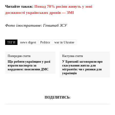
Читайте також:
Понад 70% росіян живуть у зоні
досяжності українських дронів — ЗМІ
Фото ілюстративне: Генштаб ЗСУ
ТЕГИ
news digest
Politics
war in Ukraine
Попередня стаття
Наступна стаття
Що робити українцям у разі
У Британії заговорили про
втрати паспорта за
скасування житла для
кордоном: пояснення ДМС
мігрантів: чи є ризики для
українців
ПОДІЛИТИСЬ: