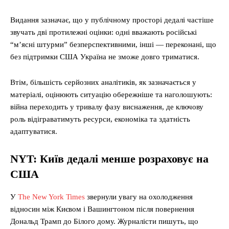
Видання зазначає, що у публічному просторі дедалі частіше
звучать дві протилежні оцінки: одні вважають російські
“м’ясні штурми” безперспективними, інші — переконані, що
без підтримки США Україна не зможе довго триматися.
Втім, більшість серйозних аналітиків, як зазначається у
матеріалі, оцінюють ситуацію обережніше та наголошують:
війна переходить у тривалу фазу виснаження, де ключову
роль відіграватимуть ресурси, економіка та здатність
адаптуватися.
NYT: Київ дедалі менше розраховує на
США
У
The New York Times
звернули увагу на охолодження
відносин між Києвом і Вашингтоном після повернення
Дональд Трамп до Білого дому. Журналісти пишуть, що