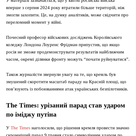
У матеріалі зазначається, що у квітні російські війська
вперше з серпня 2024 року втратили більше територій, ніж
змогли захопити. Це, на думку аналітиків, може свідчити про
переломний момент у війні.
Почесний професор військових досліджень Королівського
коледжу Лондона Лоуренс Фрідман припустив, що якщо
росія не зможе продемонструвати результатів найближчим
часом, окремі ділянки фронту можуть “почати руйнуватися”.
Також журналісти звернули увагу на те, що кремль був
змушений скоротити масштаб параду на Красній площі, що
пов’язують із побоюваннями атак українських безпілотників.
The Times: урізаний парад став ударом
по іміджу путіна
У
The Times
наголосили, що рішення кремля провести значно
скромніший парад 9 травня стало символічним ударом по