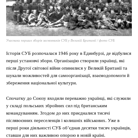
Учасники перших зборів засновників СУБ у Великій Британії / фото СУБ
Історія СУБ розпочалася 1946 року в Единбурзі, де відбулися
перші установчі збори. Організацію створили українці, які
після Другої світової війни опинилися у Великій Британії та
шукали можливостей для самоорганізації, взаємодопомоги й
збереження національної культури.
Спочатку до Союзу входили переважно українці, які служили
у складі польських збройних сил під британським
командуванням. Згодом до них приєдналися тисячі
післявоєнних переселенців і колишніх військових. Уже в
перші роки діяльності СУБ об’єднав десятки тисяч українців,
ставши для них важливою опорою в новій країні.