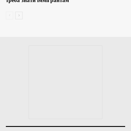
треба знати іммігрантам