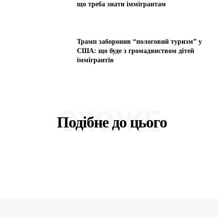
що треба знати іммігрантам
Трамп заборонив “пологовий туризм” у
США: що буде з громадянством дітей
іммігрантів
СХОЖЕ
Подібне до цього