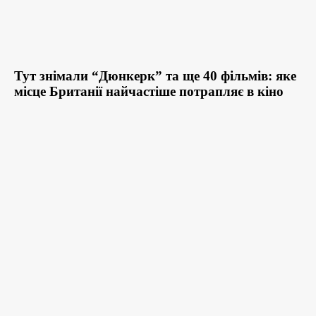
Тут знімали “Дюнкерк” та ще 40 фільмів: яке
місце Британії найчастіше потрапляє в кіно