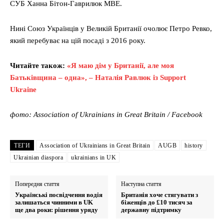
СУБ Ханна Бітон-Гаврилюк MBE.
Нині Союз Українців у Великій Британії очолює Петро Ревко,
який перебуває на цій посаді з 2016 року.
Читайте також:
«Я маю дім у Британії, але моя
Батьківщина – одна», – Наталія Равлюк із Support
Ukraine
фото: Association of Ukrainians in Great Britain / Facebook
ТЕГИ
Association of Ukrainians in Great Britain
AUGB
history
Ukrainian diaspora
ukrainians in UK
Попередня стаття
Наступна стаття
Українські посвідчення водія
Британія хоче стягувати з
залишаться чинними в UK
біженців до £10 тисяч за
ще два роки: рішення уряду
державну підтримку