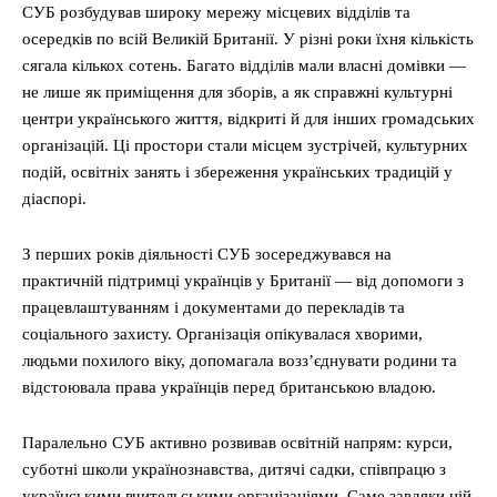
СУБ розбудував широку мережу місцевих відділів та
осередків по всій Великій Британії. У різні роки їхня кількість
сягала кількох сотень. Багато відділів мали власні домівки —
не лише як приміщення для зборів, а як справжні культурні
центри українського життя, відкриті й для інших громадських
організацій. Ці простори стали місцем зустрічей, культурних
подій, освітніх занять і збереження українських традицій у
діаспорі.
З перших років діяльності СУБ зосереджувався на
практичній підтримці українців у Британії — від допомоги з
працевлаштуванням і документами до перекладів та
соціального захисту. Організація опікувалася хворими,
людьми похилого віку, допомагала возз’єднувати родини та
відстоювала права українців перед британською владою.
Паралельно СУБ активно розвивав освітній напрям: курси,
суботні школи українознавства, дитячі садки, співпрацю з
українськими вчительськими організаціями. Саме завдяки цій