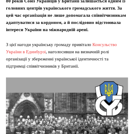
80 років Союз Українців у Британії залишається одним із
головних центрів українського громадського життя. За
цей час організація не лише допомагала співвітчизникам
адаптуватися за кордоном, а й послідовно відстоювала
інтереси України на міжнародній арені.
З цієї нагоди українську громаду привітало
Консульство
України в Единбурзі
, наголосивши на визначній ролі
організації у збереженні української ідентичності та
підтримці співвітчизників у Британії.