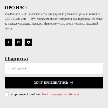
ПРО НАС:
UA-Platform — це незалежне медіа для українців у Великій Британії, Канаді та
США. Наша мета — бути джерелом якісної інформації, яка підтримує, об’єднує
та надихає українську діаспору. Ми віримо у силу слова, чесність і відкритий
діалог.
Підписка
ХОЧУ ПРИЄДНАТИСЬ
Я прочитав і приймаю
Політику конфіденційності