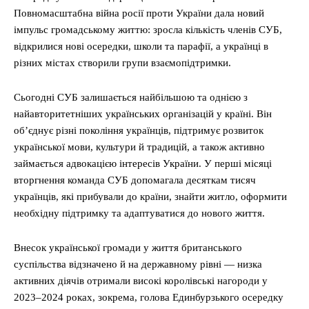
Повномасштабна війна росії проти України дала новий
імпульс громадському життю: зросла кількість членів СУБ,
відкрилися нові осередки, школи та парафії, а українці в
різних містах створили групи взаємопідтримки.
Сьогодні СУБ залишається найбільшою та однією з
найавторитетніших українських організацій у країні. Він
об’єднує різні покоління українців, підтримує розвиток
української мови, культури й традицій, а також активно
займається адвокацією інтересів України. У перші місяці
вторгнення команда СУБ допомагала десяткам тисяч
українців, які прибували до країни, знайти житло, оформити
необхідну підтримку та адаптуватися до нового життя.
Внесок української громади у життя британського
суспільства відзначено й на державному рівні — низка
активних діячів отримали високі королівські нагороди у
2023–2024 роках, зокрема, голова Единбурзького осередку