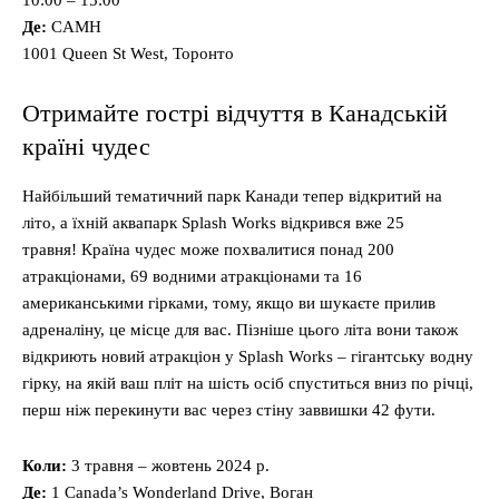
10:00 – 15:00
Де:
CAMH
1001 Queen St West, Торонто
Отримайте гострі відчуття в Канадській
країні чудес
Найбільший тематичний парк Канади тепер відкритий на
літо, а їхній аквапарк Splash Works відкрився вже 25
травня! Країна чудес може похвалитися понад 200
атракціонами, 69 водними атракціонами та 16
американськими гірками, тому, якщо ви шукаєте прилив
адреналіну, це місце для вас. Пізніше цього літа вони також
відкриють новий атракціон у Splash Works – гігантську водну
гірку, на якій ваш пліт на шість осіб спуститься вниз по річці,
перш ніж перекинути вас через стіну заввишки 42 фути.
Коли:
3 травня – жовтень 2024 р.
Де:
1 Canada’s Wonderland Drive, Воган