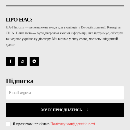
ПРО НАС:
UA-Platform — це незалежне медіа для українців у Великій Британії, Канаді та
США. Наша мета — бути джерелом якісної інформації, яка підтримує, об’єднує
та надихає українську діаспору. Ми віримо у силу слова, чесність і відкритий
діалог.
Підписка
ХОЧУ ПРИЄДНАТИСЬ
Я прочитав і приймаю
Політику конфіденційності