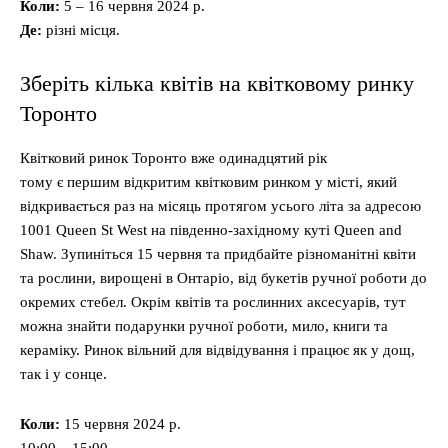
Коли:
5 – 16 червня 2024 р.
Де:
різні місця.
Зберіть кілька квітів на квітковому ринку
Торонто
Квітковий ринок Торонто вже одинадцятий рік
тому є першим відкритим квітковим ринком у місті, який
відкривається раз на місяць протягом усього літа за адресою
1001 Queen St West на південно-західному куті Queen and
Shaw. Зупиніться 15 червня та придбайте різноманітні квіти
та рослини, вирощені в Онтаріо, від букетів ручної роботи до
окремих стебел. Окрім квітів та рослинних аксесуарів, тут
можна знайти подарунки ручної роботи, мило, книги та
кераміку. Ринок вільний для відвідування і працює як у дощ,
так і у сонце.
Коли:
15 червня 2024 р.