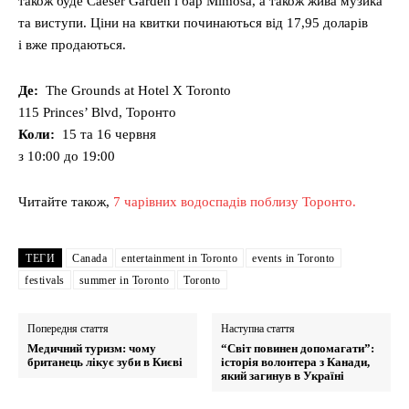
також буде Caeser Garden і бар Mimosa, а також жива музика
та виступи. Ціни на квитки починаються від 17,95 доларів
і вже продаються.
Де:
The Grounds at Hotel X Toronto
115 Princes’ Blvd, Торонто
Коли:
15 та 16 червня
з 10:00 до 19:00
Читайте також,
7 чарівних водоспадів поблизу Торонто.
ТЕГИ
Canada
entertainment in Toronto
events in Toronto
festivals
summer in Toronto
Toronto
Попередня стаття
Наступна стаття
Медичний туризм: чому
“Світ повинен допомагати”:
британець лікує зуби в Києві
історія волонтера з Канади,
який загинув в Україні