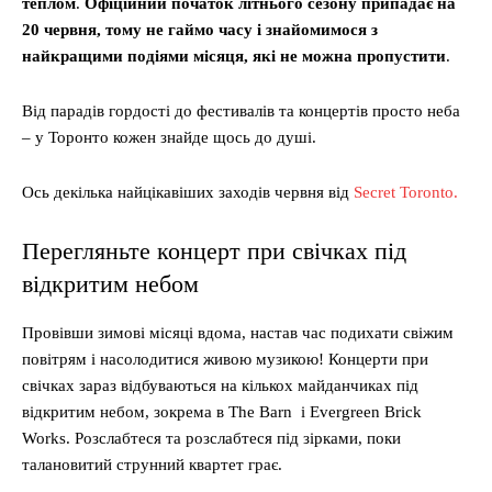
теплом
.
Офіційний початок літнього сезону припадає на
20 червня, тому не гаймо часу і знайомимося з
найкращими подіями місяця, які не можна пропустити
.
Від парадів гордості до фестивалів та концертів просто неба
– у Торонто кожен знайде щось до душі.
Ось декілька найцікавіших заходів червня від
Secret Toronto.
Перегляньте концерт при свічках під
відкритим небом
Провівши зимові місяці вдома, настав час подихати свіжим
повітрям і насолодитися живою музикою! Концерти при
свічках зараз відбуваються на кількох майданчиках під
відкритим небом, зокрема в The Barn і Evergreen Brick
Works. Розслабтеся та розслабтеся під зірками, поки
талановитий струнний квартет грає.