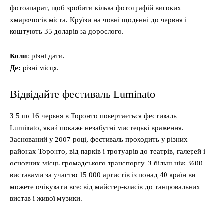
фотоапарат, щоб зробити кілька фотографій високих
хмарочосів міста. Круїзи на човні щоденні до червня і
коштують 35 доларів за дорослого.
Коли:
різні дати.
Де:
різні місця.
Відвідайте фестиваль Luminato
З 5 по 16 червня в Торонто повертається фестиваль
Luminato, який покаже незабутні мистецькі враження.
Заснований у 2007 році, фестиваль проходить у різних
районах Торонто, від парків і тротуарів до театрів, галерей і
основних місць громадського транспорту. З більш ніж 3600
виставами за участю 15 000 артистів із понад 40 країн ви
можете очікувати все: від майстер-класів до танцювальних
вистав і живої музики.