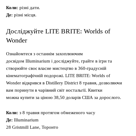
Коли:
різні дати.
Де:
різні місця.
Досліджуйте LITE BRITE: Worlds of
Wonder
Ознайомтеся з останнім захоплюючим
досвідом Illuminarium і досліджуйте, грайте в ігри та
створюйте своє власне мистецтво в 360-градусній
кінематографічній подорожі. LITE BRITE: Worlds of
Wonder відкрився в Distillery District 8 травня, дозволяючи
вам поринути в чарівний світ ностальгії. Квитки
можна купити за ціною 38,50 доларів США за дорослого.
Коли:
з 8 травня протягом обмеженого часу
Де:
Illuminarium
28 Gristmill Lane, Торонто