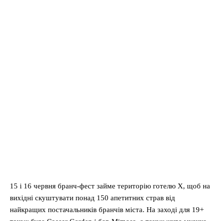
15 і 16 червня бранч-фест займе територію готелю X, щоб на
вихідні скуштувати понад 150 апетитних страв від
найкращих постачальників бранчів міста. На заході для 19+