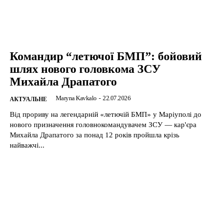
Командир “летючої БМП”: бойовий
шлях нового головкома ЗСУ
Михайла Драпатого
Maryna Kavkalo
-
22.07.2026
АКТУАЛЬНЕ
Від прориву на легендарній «летючій БМП» у Маріуполі до
нового призначення головнокомандувачем ЗСУ — кар'єра
Михайла Драпатого за понад 12 років пройшла крізь
найважчі...