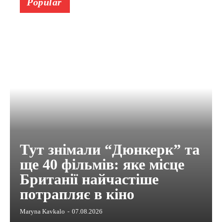
Popular
Тут знімали “Дюнкерк” та
ще 40 фільмів: яке місце
Британії найчастіше
потрапляє в кіно
Maryna Kavkalo
-
07.08.2026