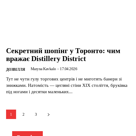
Секретний шопінг у Торонто: чим
вражає Distillery District
Maryna Kavkalo
-
17.04.2026
ДОЗВІЛЛЯ
Тут не чути гулу торгових центрів і не миготять банери зі
знижками. Натомість — цегляні стіни XIX століття, бруківка
під ногами і десятки маленьких...
1
2
3