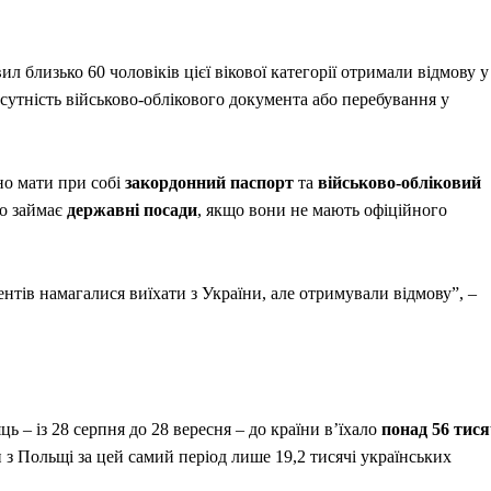
л близько 60 чоловіків цієї вікової категорії отримали відмову у
дсутність військово-облікового документа або перебування у
но мати при собі
закордонний паспорт
та
військово-обліковий
то займає
державні посади
, якщо вони не мають офіційного
тів намагалися виїхати з України, але отримували відмову”, –
 – із 28 серпня до 28 вересня – до країни в’їхало
понад 56 тис
и з Польщі за цей самий період лише 19,2 тисячі українських