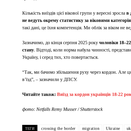
Кількість виїздів цієї вікової групи у вересні зросла
в 
не ведуть окрему статистику за віковими категорі
такі дані, це їхня компетенція. Ми облік за віком не
Зазначимо, до кінця серпня 2025 року
чоловіки 18–22
стану
. Відтоді, коли норма набула чинності, представн
Україну, і серед тих, хто повертається.
“Так, ми бачимо збільшення руху через кордон. Але ця 
в’їзд”, – зазначили у ДПСУ.
Читайте також:
Виїзд за кордон українців 18-22 ро
фото: Netfalls Remy Musser / Shutterstock
crossing the border
migration
Ukraine
uk
ТЕГИ