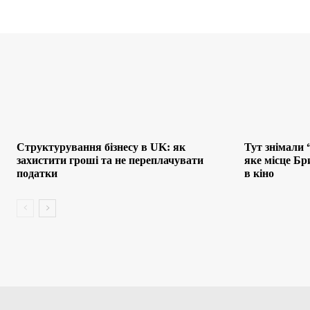
Структурування бізнесу в UK: як
Тут знімали 
захистити гроші та не переплачувати
яке місце Бр
податки
в кіно