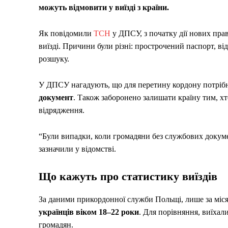
можуть відмовити у виїзді з країни.
Як повідомили
ТСН
у ДПСУ, з початку дії нових прави
виїзді. Причини були різні: прострочений паспорт, ві
розшуку.
У ДПСУ нагадують, що для перетину кордону потріб
документ
. Також заборонено залишати країну тим, х
відрядження.
“Були випадки, коли громадяни без службових докумен
зазначили у відомстві.
Що кажуть про статистику виїздів
За даними прикордонної служби Польщі, лише за місяць
українців віком 18–22 роки
. Для порівняння, виїхал
громадян.