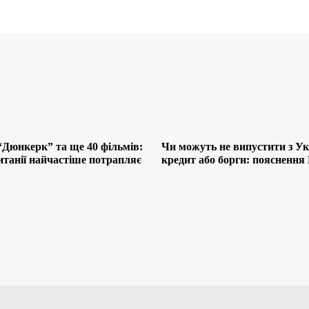
“Дюнкерк” та ще 40 фільмів:
Чи можуть не випустити з Ук
итанії найчастіше потрапляє
кредит або борги: поясненн