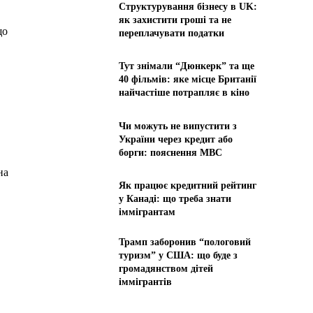
Структурування бізнесу в UK:
як захистити гроші та не
що
переплачувати податки
Тут знімали “Дюнкерк” та ще
40 фільмів: яке місце Британії
найчастіше потрапляє в кіно
Чи можуть не випустити з
України через кредит або
борги: пояснення МВС
на
Як працює кредитний рейтинг
у Канаді: що треба знати
іммігрантам
Трамп заборонив “пологовий
туризм” у США: що буде з
громадянством дітей
іммігрантів