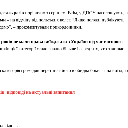
десять разів
порівняно з серпнем. Втім, у ДПСУ наголошують, 
ями
– на відміну від польських колег. “Якщо поляки публікують
 ведемо”, – прокоментували прикордонники.
 років не мали права виїжджати з України під час воєнного
иків цієї категорії стало значно більше і серед тих, хто залишає
категорія громадян перетинає його в обидва боки – і на виїзд, і 
ків: відповіді на актуальні запитання
rainian men