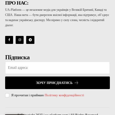
ПРО НАС:
UA-Platform — це незалежне медіа для українців у Великій Британії, Канаді та
США. Наша мета — бути джерелом якісної інформації, яка підтримує, об’єднує
та надихає українську діаспору. Ми віримо у силу слова, чесність і відкритий
діалог.
Підписка
ХОЧУ ПРИЄДНАТИСЬ
Я прочитав і приймаю
Політику конфіденційності
© Copyright 2025 | ua-platform.com | All Rights Reserved