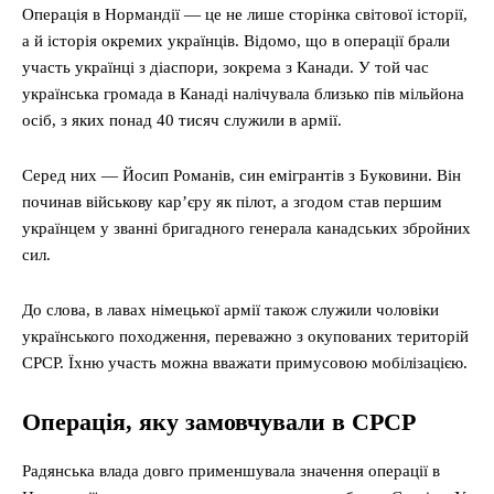
Операція в Нормандії — це не лише сторінка світової історії,
а й історія окремих українців. Відомо, що в операції брали
участь українці з діаспори, зокрема з Канади. У той час
українська громада в Канаді налічувала близько пів мільйона
осіб, з яких понад 40 тисяч служили в армії.
Серед них — Йосип Романів, син емігрантів з Буковини. Він
починав військову кар’єру як пілот, а згодом став першим
українцем у званні бригадного генерала канадських збройних
сил.
До слова, в лавах німецької армії також служили чоловіки
українського походження, переважно з окупованих територій
СРСР. Їхню участь можна вважати примусовою мобілізацією.
Операція, яку замовчували в СРСР
Радянська влада довго применшувала значення операції в