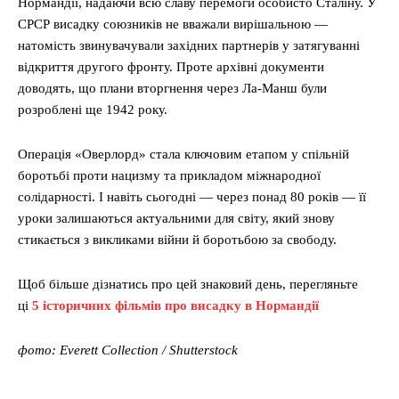
Нормандії, надаючи всю славу перемоги особисто Сталіну. У
СРСР висадку союзників не вважали вирішальною —
натомість звинувачували західних партнерів у затягуванні
відкриття другого фронту. Проте архівні документи
доводять, що плани вторгнення через Ла-Манш були
розроблені ще 1942 року.
Операція «Оверлорд» стала ключовим етапом у спільній
боротьбі проти нацизму та прикладом міжнародної
солідарності. І навіть сьогодні — через понад 80 років — її
уроки залишаються актуальними для світу, який знову
стикається з викликами війни й боротьбою за свободу.
Щоб більше дізнатись про цей знаковий день, перегляньте
ці
5 історичних фільмів про висадку в Нормандії
фото: Everett Collection / Shutterstock