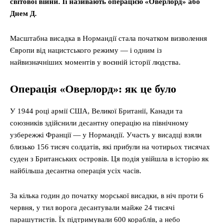
світової війни. Її називають операцією «Оверлорд» або
Днем Д.
Масштабна висадка в Нормандії стала початком визволення
Європи від нацистського режиму — і одним із
найвизначніших моментів у воєнній історії людства.
Операція «Оверлорд»: як це було
У 1944 році армії США, Великої Британії, Канади та
союзників здійснили десантну операцію на північному
узбережжі Франції — у Нормандії. Участь у висадці взяли
близько 156 тисяч солдатів, які прибули на чотирьох тисячах
суден з Британських островів. Ця подія увійшла в історію як
найбільша десантна операція усіх часів.
За кілька годин до початку морської висадки, в ніч проти 6
червня, у тил ворога десантували майже 24 тисячі
парашутистів. Їх підтримували 600 кораблів, а небо