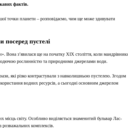
ікавих фактів.
ішої точки планети – розповідаємо, чим ще може здивувати
и посеред пустелі
ки». Вона з’явилася ще на початку XIX століття, коли мандрівник
 родючою рослинністю та природними джерелами води.
оази, які різко контрастували з навколишньою пустелею. Згодом
користання водних ресурсів, а сьогодні основним джерелом
х місць світу. Особливо виділяється знаменитий бульвар Лас-
та розважальних комплексів.