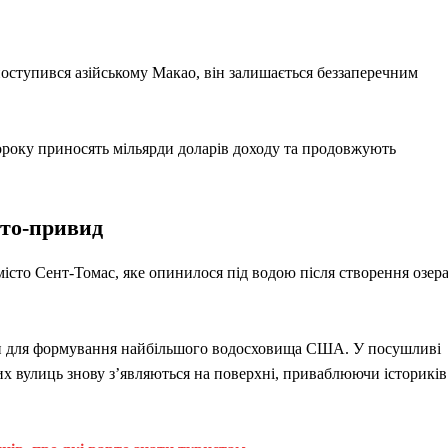
поступився азійському Макао, він залишається беззаперечним
щороку приносять мільярди доларів доходу та продовжують
сто-привид
місто Сент-Томас, яке опинилося під водою після створення озер
или для формування найбільшого водосховища США. У посушливі
рих вулиць знову з’являються на поверхні, приваблюючи істориків 