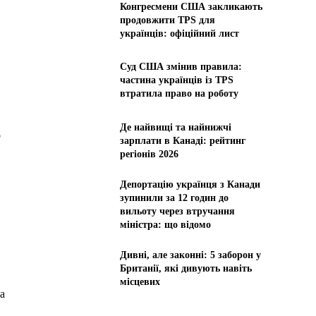
Конгресмени США закликають
продовжити TPS для
українців: офіційний лист
Суд США змінив правила:
частина українців із TPS
втратила право на роботу
Де найвищі та найнижчі
о
зарплати в Канаді: рейтинг
регіонів 2026
Депортацію українця з Канади
зупинили за 12 годин до
вильоту через втручання
міністра: що відомо
Дивні, але законні: 5 заборон у
Британії, які дивують навіть
місцевих
а