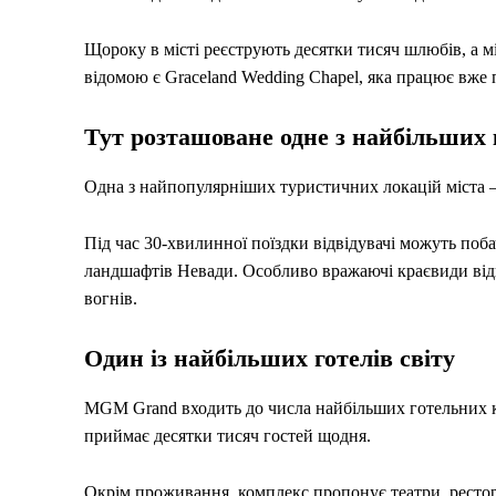
Щороку в місті реєструють десятки тисяч шлюбів, а м
відомою є Graceland Wedding Chapel, яка працює вже п
Тут розташоване одне з найбільших к
Одна з найпопулярніших туристичних локацій міста – 
Під час 30-хвилинної поїздки відвідувачі можуть поб
ландшафтів Невади. Особливо вражаючі краєвиди відк
вогнів.
Один із найбільших готелів світу
MGM Grand входить до числа найбільших готельних ко
приймає десятки тисяч гостей щодня.
Окрім проживання, комплекс пропонує театри, рестор