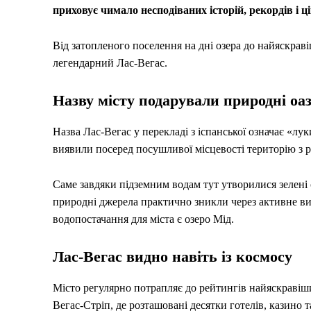
приховує чимало несподіваних історій, рекордів і ц
Від затопленого поселення на дні озера до найяскрав
легендарний Лас-Вегас.
Назву місту подарували природні оаз
Назва Лас-Вегас у перекладі з іспанської означає «лу
виявили посеред посушливої місцевості територію з
Саме завдяки підземним водам тут утворилися зелені 
природні джерела практично зникли через активне ви
водопостачання для міста є озеро Мід.
Лас-Вегас видно навіть із космосу
Місто регулярно потрапляє до рейтингів найяскравіши
Вегас-Стріп, де розташовані десятки готелів, казино 