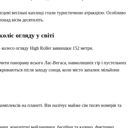
ісцеві весільні каплиці стали туристичною атракцією. Особливо
онад вісім десятиліть.
оліс огляду у світі
колесо огляду High Roller заввишки 152 метри.
ачити панораму всього Лас-Вегаса, навколишніх гір і пустельних
риваються після заходу сонця, коли місто запалює мільйони
мплексів на планеті. Він налічує майже сім тисяч номерів та
ани, концертні майданчики, басейни та казино, фактично