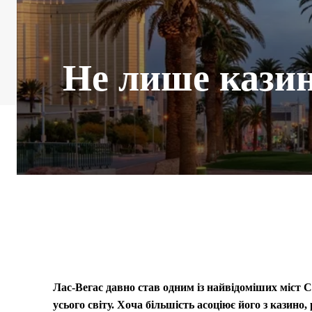
Не лише казин
Лас-Вегас давно став одним із найвідоміших міст
усього світу. Хоча більшість асоціює його з казин