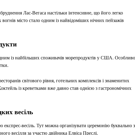
бруднення Лас-Вегаса настільки інтенсивне, що його легко
 вогнів місто стало одним із найвідоміших нічних пейзажів
одукти
 одним із найбільших споживачів морепродуктів у США. Особлив
тки.
сторанів світового рівня, готельних комплексів і знаменитих
 Коктейль із креветками вже давно став однією з гастрономічних
дких весіль
ю експрес-весіль. Тут можна організувати церемонію буквально з
ного весілля за участю двійника Елвіса Преслі.