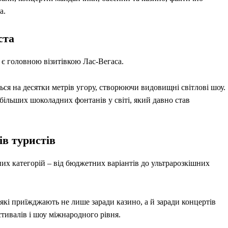
а.
ста
o є головною візитівкою Лас-Вегаса.
ся на десятки метрів угору, створюючи видовищні світлові шоу.
більших шоколадних фонтанів у світі, який давно став
ів туристів
них категорій – від бюджетних варіантів до ультрарозкішних
 які приїжджають не лише заради казино, а й заради концертів
стивалів і шоу міжнародного рівня.