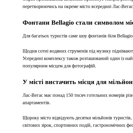
перетворюючись на окреме місто всередині Лас-Вегас
Фонтани Bellagio стали символом мі
Для багатьох туристів саме шоу фонтанів біля Bellagi
Щодня сотні водяних струменів під музику піднімають
Усередині комплексу також розташований один із най
популярним місцем для фотографій.
У місті вистачить місця для мільйон
Лас-Вегас має понад 150 тисяч готельних номерів різ
апартаментів.
Щороку місто відвідують десятки мільйонів туристів,
світових зірок, спортивних подій, гастрономічних фе