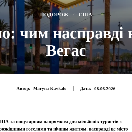
ПОДОРОЖ
США
о: чим насправді в
Вегас
Автор:
Maryna Kavkalo
Дата:
08.06.2026
 США та популярним напрямком для мільйонів туристів з
о, розкішними готелями та нічним життям, насправді це місто