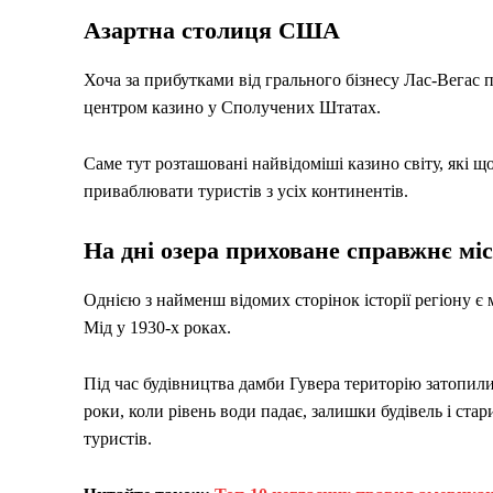
Азартна столиця США
Хоча за прибутками від грального бізнесу Лас-Вегас 
центром казино у Сполучених Штатах.
Саме тут розташовані найвідоміші казино світу, які 
приваблювати туристів з усіх континентів.
На дні озера приховане справжнє мі
Однією з найменш відомих сторінок історії регіону є 
Мід у 1930-х роках.
Під час будівництва дамби Гувера територію затоп
роки, коли рівень води падає, залишки будівель і ста
туристів.