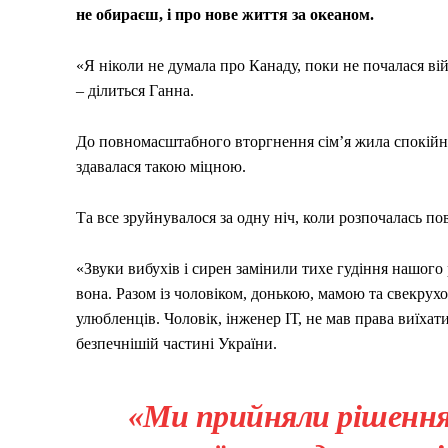
не обираєш, і про нове життя за океаном.
«Я ніколи не думала про Канаду, поки не почалася вій
– ділиться Ганна.
До повномасштабного вторгнення сім’я жила спокійно 
здавалася такою міцною.
Та все зруйнувалося за одну ніч, коли розпочалась по
«Звуки вибухів і сирен замінили тихе гудіння нашого 
вона. Разом із чоловіком, донькою, мамою та свекру
улюбленців. Чоловік, інженер ІТ, не мав права виїхат
безпечнішій частині України.
«Ми прийняли рішення,