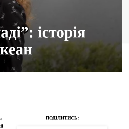
ді”: історія
океан
ПОДІЛИТИСЬ:
и
ий