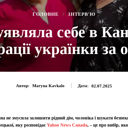
ГОЛОВНЕ
ІНТЕРВ'Ю
уявляла себе в Кана
рації українки за 
Автор:
Maryna Kavkalo
Дата:
02.07.2025
йна не змусила залишити рідний дім, чоловіка і шукати безпек
лецької, яку розповідає
Yahoo News Canada
, – це про вибір, як