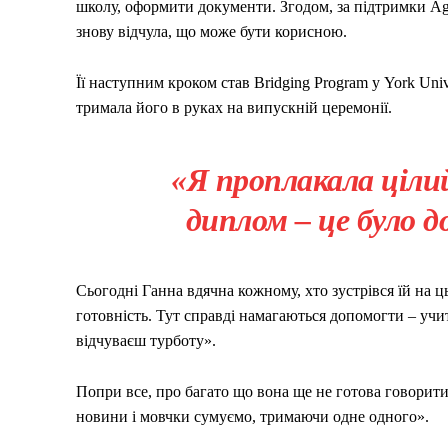
школу, оформити документи. Згодом, за підтримки Aga
знову відчула, що може бути корисною.
Її наступним кроком став Bridging Program у York Univ
тримала його в руках на випускній церемонії.
«Я проплакала цілий
диплом – це було 
Сьогодні Ганна вдячна кожному, хто зустрівся їй на ц
готовність. Тут справді намагаються допомогти – учите
відчуваєш турботу».
Попри все, про багато що вона ще не готова говорити
новини і мовчки сумуємо, тримаючи одне одного».