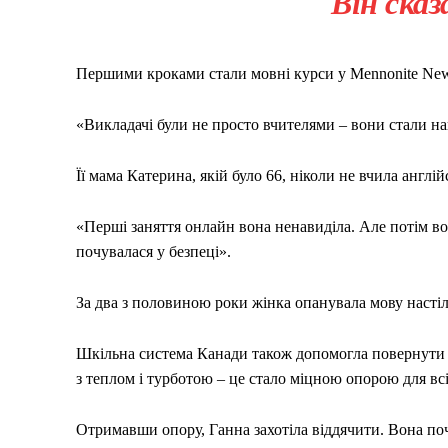
Він сказ
Першими кроками стали мовні курси у Mennonite New 
«Викладачі були не просто вчителями – вони стали н
Її мама Катерина, якій було 66, ніколи не вчила англій
«Перші заняття онлайн вона ненавиділа. Але потім вон
почувалася у безпеці».
За два з половиною роки жінка опанувала мову настіль
Шкільна система Канади також допомогла повернути дон
з теплом і турботою – це стало міцною опорою для всіє
Отримавши опору, Ганна захотіла віддячити. Вона поч