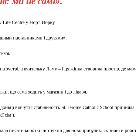
ав: ми не самі».
Life Centre у Норт-Йорку.
ашими наставниками і друзями».
ської.
а зустріла вчительку Ламу – і ця жінка створила простір, де мам
ки, що сама ходить у магазин і до лікаря.
ьці відчуття стабільності. St. Jerome Catholic School прийняла ї
ї сім’ї.
ала писати короткі інструкції для новоприбулих: як знайти робот