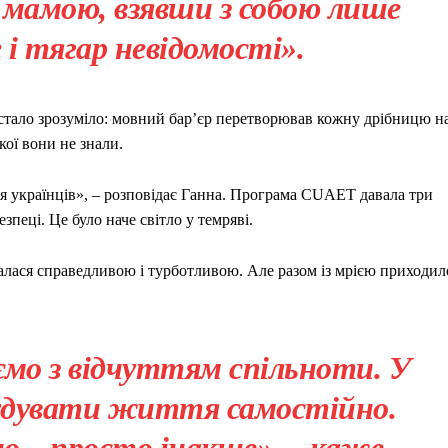
 і мамою, взявши з собою лише
 і тягар невідомості».
стало зрозуміло: мовний бар’єр перетворював кожну дрібницю н
кої вони не знали.
ля українців», – розповідає Ганна. Програма CUAET давала три
зпеці. Це було наче світло у темряві.
авалася справедливою і турботливою. Але разом із мрією приходил
ємо з відчуттям спільноти. У
будувати життя самостійно.
ано – просто інакше», – каже