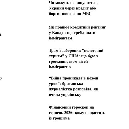
Чи можуть не випустити з
України через кредит або
борги: пояснення МВС
Як працює кредитний рейтинг
у Канаді: що треба знати
а
іммігрантам
Трамп заборонив “пологовий
туризм” у США: що буде з
громадянством дітей
іммігрантів
о
“Війна проникала в кожен
урок”: британська
журналістка розповіла, як
вчила українську
Фінансовий гороскоп на
серпень 2026: кому пощастить
із грошима