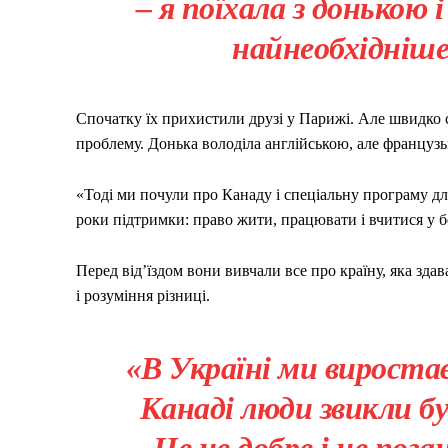
– я поїхала з донькою
найнеобхідніше
Спочатку їх прихистили друзі у Парижі. Але швидко 
проблему. Донька володіла англійською, але французь
«Тоді ми почули про Канаду і спеціальну програму д
роки підтримки: право жити, працювати і вчитися у бе
Перед від’їздом вони вивчали все про країну, яка зд
і розуміння різниці.
«В Україні ми вироста
Канаді люди звикли 
Це не добре і не пог