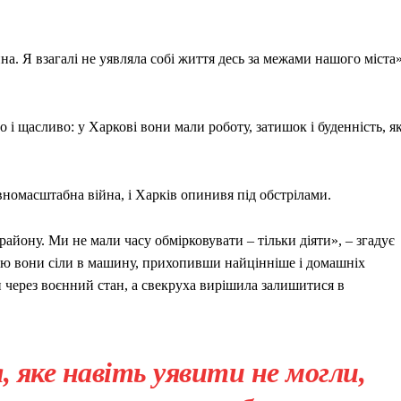
на. Я взагалі не уявляла собі життя десь за межами нашого міста»
і щасливо: у Харкові вони мали роботу, затишок і буденність, я
вномасштабна війна, і Харків опинивя під обстрілами.
району. Ми не мали часу обмірковувати – тільки діяти», – згадує
хою вони сіли в машину, прихопивши найцінніше і домашніх
и через воєнний стан, а свекруха вирішила залишитися в
 яке навіть уявити не могли,