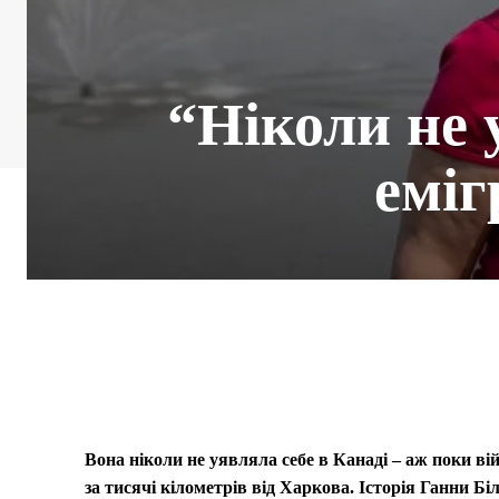
“Ніколи не 
еміг
Вона ніколи не уявляла себе в Канаді – аж поки ві
за тисячі кілометрів від Харкова. Історія Ганни Бі