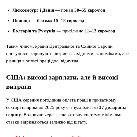
Люксембург і Данія
— понад
50–55 євро/год
Польща
— близько
15–18 євро/год
Болгарія та Румунія
— приблизно
11–13 євро/год
Таким чином, країни Центральної та Східної Європи
поступово скорочують розрив із західними економіками, але
різниця в оплаті праці досі відчутна.
США: високі зарплати, але й високі
витрати
У США середня погодинна оплата праці в приватному
секторі наприкінці 2025 року сягнула близько
37 доларів за
годину
. Водночас через федеративну систему мінімальні
ставки відрізняються залежно від штату.