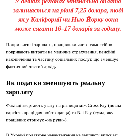
У деяких регіонах мінімальна оплата
залишається на рівні
7,25 долара
, тоді
як у Каліфорнії чи Нью-Йорку вона
може сягати
16–17 доларів за годину
.
Попри високі зарплати, працівники часто самостійно
покривають витрати на медичне страхування, пенсійні
накопичення та частину соціальних послуг, що зменшує
фактичний чистий дохід.
Як податки зменшують реальну
зарплату
Фахівці звертають увагу на різницю між Gross Pay (повна
вартість праці для роботодавця) та Net Pay (сума, яку
працівник отримує «на руки»).
В Україні податкове навантаження на зарплату включає: