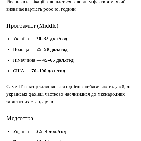
Рівень кваліфікації залишається головним фактором, який
визначає вартість робочої години.
Програміст (Middle)
Україна —
20–35 дол./год
Польща —
25–50 дол./год
Німеччина —
45–65 дол./год
США —
70–100 дол./год
Саме ІТ-сектор залишається однією з небагатьох галузей, де
українські фахівці частково наблизилися до міжнародних
зарплатних стандартів.
Медсестра
Україна —
2,5–4 дол./год