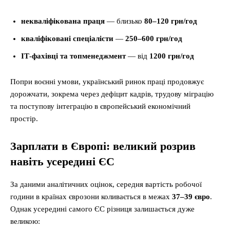
некваліфікована праця
— близько
80–120 грн/год
кваліфіковані спеціалісти
—
250–600 грн/год
ІТ-фахівці та топменеджмент
— від
1200 грн/год
Попри воєнні умови, український ринок праці продовжує
дорожчати, зокрема через дефіцит кадрів, трудову міграцію
та поступову інтеграцію в європейський економічний
простір.
Зарплати в Європі: великий розрив
навіть усередині ЄС
За даними аналітичних оцінок, середня вартість робочої
години в країнах єврозони коливається в межах
37–39 євро
.
Однак усередині самого ЄС різниця залишається дуже
великою: