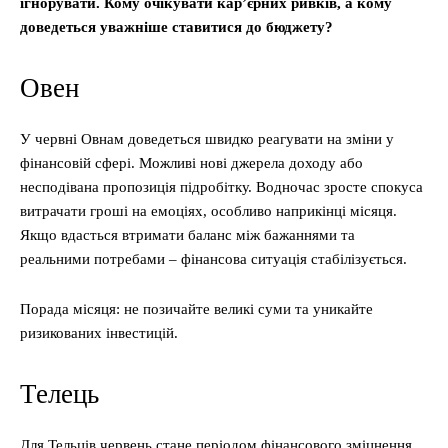
ігнорувати. Кому очікувати кар’єрних ривків, а кому
доведеться уважніше ставитися до бюджету?
Овен
У червні Овнам доведеться швидко реагувати на зміни у
фінансовій сфері. Можливі нові джерела доходу або
несподівана пропозиція підробітку. Водночас зросте спокуса
витрачати гроші на емоціях, особливо наприкінці місяця.
Якщо вдасться втримати баланс між бажаннями та
реальними потребами – фінансова ситуація стабілізується.
Порада місяця: не позичайте великі суми та уникайте
ризикованих інвестицій.
Телець
Для Тельців червень стане періодом фінансового зміцнення.