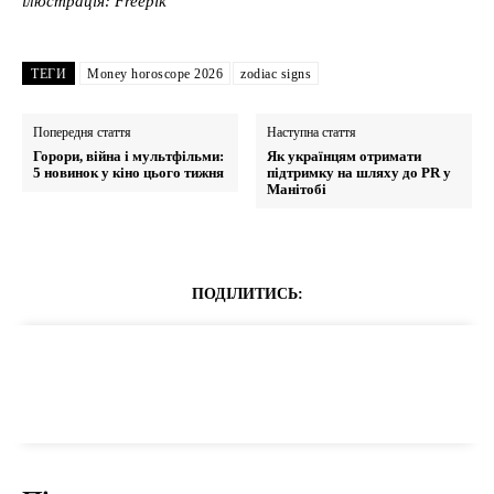
ілюстрація: Freepik
ТЕГИ
Money horoscope 2026
zodiac signs
Попередня стаття
Наступна стаття
Горори, війна і мультфільми:
Як українцям отримати
5 новинок у кіно цього тижня
підтримку на шляху до PR у
Манітобі
ПОДІЛИТИСЬ: