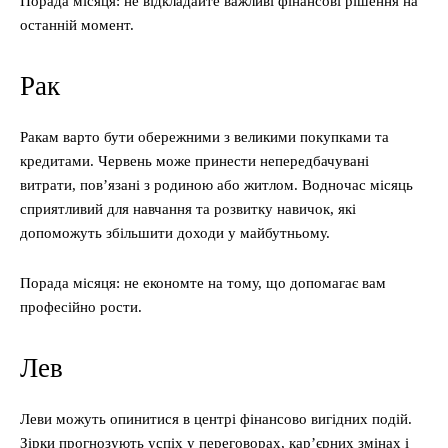
Порада місяця: не відкладайте важливі фінансові рішення на
останній момент.
Рак
Ракам варто бути обережними з великими покупками та
кредитами. Червень може принести непередбачувані
витрати, пов’язані з родиною або житлом. Водночас місяць
сприятливий для навчання та розвитку навичок, які
допоможуть збільшити доходи у майбутньому.
Порада місяця: не економте на тому, що допомагає вам
професійно рости.
Лев
Леви можуть опинитися в центрі фінансово вигідних подій.
Зірки прогнозують успіх у переговорах, кар’єрних змінах і