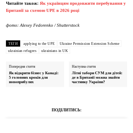
Читайте також:
Як українцям продовжити перебування у
Британії за схемою UPE в 2026 році
фото: Alexey Fedorenko / Shutterstock
ТЕГИ
applying to the UPE
Ukraine Permission Extension Scheme
ukrainian refugees
ukrainians in UK
Попередня стаття
Наступна стаття
Як відкрити бізнес у Канаді:
Літні табори СУМ для дітей:
5 головних кроків для
де в Британії можна знайти
новоприбулих
частинку України?
ПОДІЛИТИСЬ: