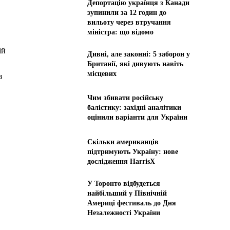
Депортацію українця з Канади
зупинили за 12 годин до
вильоту через втручання
міністра: що відомо
ій
Дивні, але законні: 5 заборон у
Британії, які дивують навіть
місцевих
з
Чим збивати російську
балістику: західні аналітики
оцінили варіанти для України
Скільки американців
підтримують Україну: нове
дослідження HarrisX
У Торонто відбудеться
найбільший у Північній
Америці фестиваль до Дня
Незалежності України