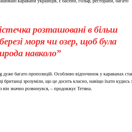
зташовані каравани українців, є басейн, гольф, ресторани, багато
істечка розташовані в більш
березі моря чи озер, щоб була
ирода навколо”
ng дуже багато пропозицій. Особливо відпочинок у караванах ста
ді британці зрозуміли, що це досить класно, навіщо їхати кудись 
з він значно розвинувся, – продовжує Тетяна.