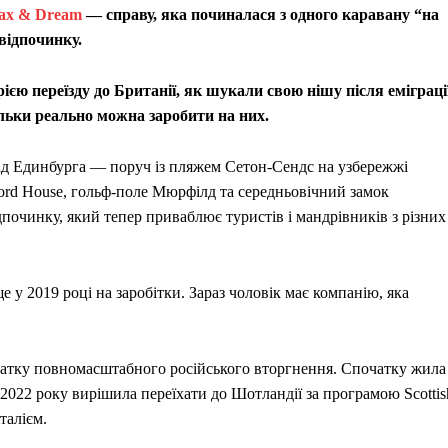
ax & Dream
— справу, яка починалася з одного каравану “на
 відпочинку.
ією переїзду до Британії, як шукали свою нішу після еміграції
льки реально можна заробити на них.
 від Единбурга — поруч із пляжем Сетон-Сендс на узбережжі
ord House, гольф-поле Мюрфілд та середньовічний замок
ідпочинку, який тепер приваблює туристів і мандрівників з різних
е у 2019 році на заробітки. Зараз чоловік має компанію, яка
очатку повномасштабного російського вторгнення. Спочатку жила
ку 2022 року вирішила переїхати до Шотландії за програмою Scottis
талієм.