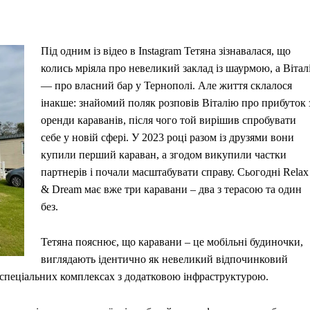
Під одним із відео в Instagram Тетяна зізнавалася, що
колись мріяла про невеликий заклад із шаурмою, а Вітал
— про власний бар у Тернополі. Але життя склалося
інакше: знайомий поляк розповів Віталію про прибуток 
оренди караванів, після чого той вирішив спробувати
себе у новій сфері. У 2023 році разом із друзями вони
купили перший караван, а згодом викупили частки
партнерів і почали масштабувати справу. Сьогодні Relax
& Dream має вже три каравани – два з терасою та один
без.
Тетяна пояснює, що каравани – це мобільні будиночки,
виглядають ідентично як невеликий відпочинковий
 спеціальних комплексах з додатковою інфраструктурою.