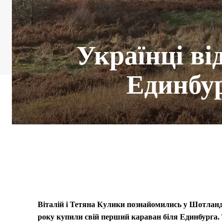
Українці ві
Единбур
Віталій і Тетяна Кулики познайомились у Шотланді
року купили свій перший караван біля Единбурга.