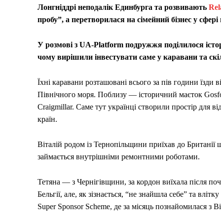
Лонгніддрі неподалік Единбурга та розвивають
Rel
пробу”, а перетворилася на сімейний бізнес у сфері
У розмові з UA-Platform подружжя поділилося істор
чому вирішили інвестувати саме у каравани та скі
Їхні каравани розташовані всього за пів години їзди
Північного моря. Поблизу — історичний маєток Gosf
Craigmillar. Саме тут українці створили простір для в
країн.
Віталій родом із Тернопільщини приїхав до Британії щ
займається внутрішніми ремонтними роботами.
Тетяна — з Чернігівщини, за кордон виїхала після п
Бельгії, але, як зізнається, “не знайшла себе” та вліт
Super Sponsor Scheme, де за місяць познайомилася з Ві