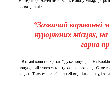
На території Haven Seton Sands Holiday Village, де ро
розваг для дітей.
“Зазвичай караванні м
курортних місцях, на 
гарна пр
– Взагалі вони по Британії дуже популярні. На Booki
популярний з того моменту, як почався ковід. Саме то
кордон. Тому їм полюбився цей вид відпочинку, і зара