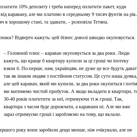
аплатити 10% депозиту і треба наперед оплатити пакет, куди
від каравану, але ми платимо в середньому 9 тисяч фунтів на рік.
 в хорошому стані, та здавати, – розповіла Тетяна.
сники? Відверто кажуть: цей бізнес доволі швидко окуповується.
– Головний плюс – караван окуповується за два роки. Люди
кажуть, що краще б квартиру купили за ці гроші чи іпотеку
взяли б. По-перше, нам, українцям, не дуже це все будуть дават
так як іншим людям з постійним статусом. Це суто наша думка
але цей караван, який ми купили, за два роки окупиться і поті
ми матимемо чистий прибуток. А якщо вкладати в квартири, т
30-40 років платитити за неї, отримуючи ті ж гроші. Так,
квартира з часом буде дорожчати, а каравани ні. Але ми вже
зараз отримуємо гроші і заробляємо на тому, що вклали.
 першого року вони заробили дещо менше, ніж очікували, але не