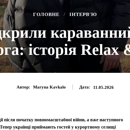
ГОЛОВНЕ
ІНТЕРВ'Ю
дкрили караванний
га: історія Relax
Автор:
Maryna Kavkalo
Дата:
11.05.2026
ї після початку повномасштабної війни, а вже наступного
 Тепер українці приймають гостей у курортному селищі