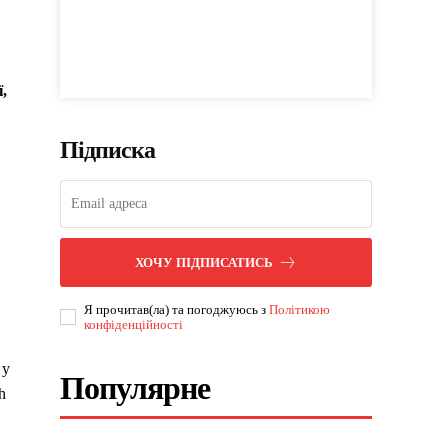
,
Підписка
ХОЧУ ПІДПИСАТИСЬ
Я прочитав(ла) та погоджуюсь з
Політикою
конфіденційності
 у
Популярне
h