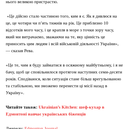
нього великою пристрастю.
«Це дійсно стало частиною того, ким я є. Як я дивлюся на
це, це чотири чи п’ять тижнів на рік. Це приблизно 10
відсотків мого часу, і це крапля в море з точки зору часу,
який ми витрачаємо, зважаючи на те, яку цінність це
приносить цим людям і всій військовій діяльності України»,
— сказав Рева.
«Це те, чим я буду займатися в осяжному майбутньому, і я не
бачу, щоб це сповільнилося протягом наступних семи-десяти
років. Сподіваюся, коли ситуація стане більш врегульованою
та стабільною, ми зможемо перенести ці місії назад в
Україну».
Читайте також:
Ukrainian’s Kitchen: шеф-кухар в
Едмонтоні навчає українських біженців
Джерело:
Edmonton Journal