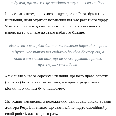
не думав, що зможе це зробити знову», — сказав Рева.
Іншим пацієнтом, про якого згадує доктор Рева, був літній
цивільний, який отримав поранення під час ракетного удару.
Чоловік прийшов до них із тим, що спочатку вважалося
раною на голові, але це стало набагато більше.
«Коли ми зняли різні бинти, ми виявили інфекцію черепа
з дуже інвазивною та стійкою до ліків бактерією, а
потім він сказав нам, що не може рухати правою
рукою», — сказав Рева.
«Ми зняли з нього сорочку і виявили, що його права лопатка
(лопатка) була повністю оголена, а в правій руці зламані
кістки, про які нам було невідомо».
Як людині українського походження, цей досвід дійсно вразив
доктора Реву. Він визнає, що зазвичай не надто емоційний у
своїй роботі, але не цього разу.