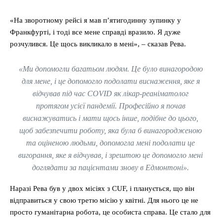
«На зворотному рейсі я мав п’ятигодинну зупинку у
Франкфурті, і тоді все мене справді вразило. Я дуже
розчулився. Це щось викликало в мені», – сказав Рева.
«Ми допомогли багатьом людям. Це було винагородою
для мене, і це допомогло подолати виснаження, яке я
відчував під час COVID як лікар-реаніматолог
протягом усієї пандемії. Професійно я почав
виснажуватись і мати щось інше, подібне до цього,
щоб забезпечити роботу, яка була б винагородженою
та оціненою людьми, допомогла мені подолати це
вигорання, яке я відчував, і зрештою це допомогло мені
доглядати за пацієнтами знову в Едмонтоні».
Наразі Рева був у двох місіях з CUF, і планується, що він
відправиться у свою третю місію у квітні. Для нього це не
просто гуманітарна робота, це особиста справа. Це стало для