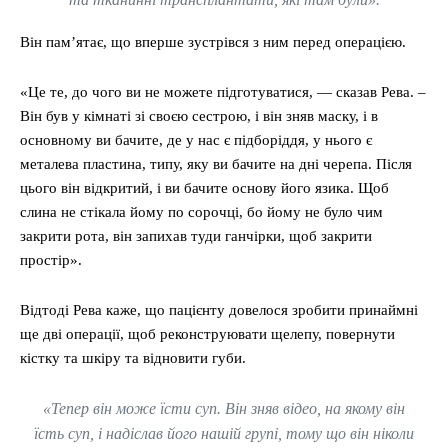
Він пам’ятає, що вперше зустрівся з ним перед операцією.
«Це те, до чого ви не можете підготуватися, — сказав Рева. –
Він був у кімнаті зі своєю сестрою, і він зняв маску, і в
основному ви бачите, де у нас є підборіддя, у нього є
металева пластина, типу, яку ви бачите на дні черепа. Після
цього він відкритий, і ви бачите основу його язика. Щоб
слина не стікала йому по сорочці, бо йому не було чим
закрити рота, він запихав туди ганчірки, щоб закрити
простір».
Відтоді Рева каже, що пацієнту довелося зробити принаймні
ще дві операції, щоб реконструювати щелепу, повернути
кістку та шкіру та відновити губи.
«Тепер він може їсти суп. Він зняв відео, на якому він
їсть суп, і надіслав його нашій групі, тому що він ніколи