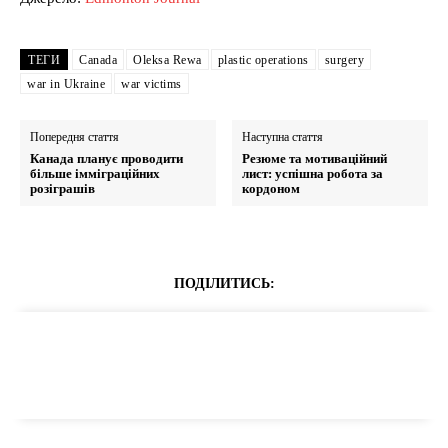
ТЕГИ
Canada
Oleksa Rewa
plastic operations
surgery
war in Ukraine
war victims
Попередня стаття
Наступна стаття
Канада планує проводити
Резюме та мотиваційний
більше імміграційних
лист: успішна робота за
розіграшів
кордоном
ПОДІЛИТИСЬ: