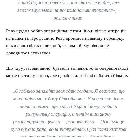
випадків, коли здавалося, що нічого не вийде, але
завдяки зусиллям нашої команди ми впоралися», –
розповів лікар.
Рева щодня робив операції пацієнтам, іноді кілька операцій
на пацієнті. Професійно Рева пройшов найвищу перевірку,
виконавши кілька операцій, з якими йому ніколи не
доводилося стикатися.
Для хірурга, звичайно, бувають випадки, коли операція іноді
може стати рутиною, але ця місія дала Реві набагато більше.
«Особливо запам’ятався один солдат. Я вважаю, що
міна підірвалася йому біля обличчя. У нього повністю
відпала нижня щелепа. В Україні йому зробили
рятувальну операцію, а потім титанову
реконструкцію щелепи, – розповів Рева. – Оскільки це
була брудна рана, вона інфікувалась і роз’їдала кісткові
та тканинні трансплантати, які там були».