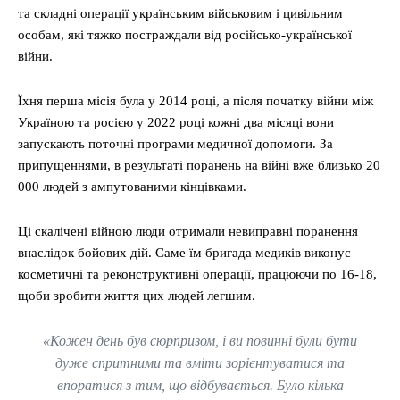
та складні операції українським військовим і цивільним
особам, які тяжко постраждали від російсько-української
війни.
Їхня перша місія була у 2014 році, а після початку війни між
Україною та росією у 2022 році кожні два місяці вони
запускають поточні програми медичної допомоги. За
припущеннями, в результаті поранень на війні вже близько 20
000 людей з ампутованими кінцівками.
Ці скалічені війною люди отримали невиправні поранення
внаслідок бойових дій. Саме їм бригада медиків виконує
косметичні та реконструктивні операції, працюючи по 16-18,
щоби зробити життя цих людей легшим.
«Кожен день був сюрпризом, і ви повинні були бути
дуже спритними та вміти зорієнтуватися та
впоратися з тим, що відбувається. Було кілька