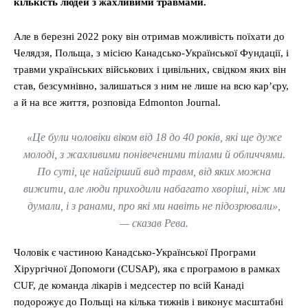
кількість людей з жахливими травмами.
Але в березні 2022 року він отримав можливість поїхати до
Челядзя, Польща, з місією Канадсько-Української Фундації, і
травми українських військових і цивільних, свідком яких він
став, безсумнівно, залишаться з ним не лише на всю кар’єру,
а й на все життя, розповіда Edmonton Journal.
«Це були чоловіки віком від 18 до 40 років, які ще дуже
молоді, з жахливими понівеченими тілами й обличчями.
По суті, це найгірший вид травм, від яких можна
вижити, але люди приходили набагато хворіші, ніж ми
думали, і з ранами, про які ми навіть не підозрювали»,
— сказав Рева.
Чоловік є частиною Канадсько-Української Програми
Хірургічної Допомоги (CUSAP), яка є програмою в рамках
CUF, де команда лікарів і медсестер по всій Канаді
подорожує до Польщі на кілька тижнів і виконує масштабні