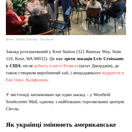
фото: Andriy Galytsky / Facebook
Заклад розташований у Kent Station (321 Ramsay Way, Suite
110, Kent, WA 98032). Це вже
третя локація Lviv Croissants
у США
: після
дебюту в місті Розвелл
(штат Джорджія), де
також створили виробничий хаб, і нещодавнього
відкриття в
Fair Oaks, Каліфорнія
.
У листопаді заплановано ще один заклад – у Westfield
Southcenter Mall, одному з найбільших торговельних центрів
Сіетла.
Як українці змінюють американське