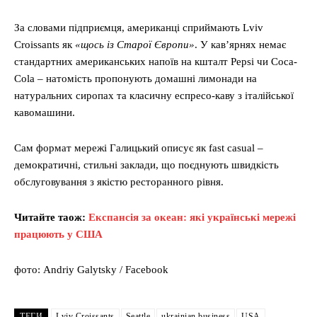
За словами підприємця, американці сприймають Lviv
Croissants як
«щось із Старої Європи»
. У кав’ярнях немає
стандартних американських напоїв на кшталт Pepsi чи Coca-
Cola – натомість пропонують домашні лимонади на
натуральних сиропах та класичну еспресо-каву з італійської
кавомашини.
Сам формат мережі Галицький описує як fast casual –
демократичні, стильні заклади, що поєднують швидкість
обслуговування з якістю ресторанного рівня.
Читайте таож:
Експансія за океан: які українські мережі
працюють у США
фото: Andriy Galytsky / Facebook
ТЕГИ
Lviv Croissants
Seattle
ukrainian business
USA