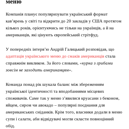
меню
Компанія планує популяризувати український формат
кав’ярень у світі та відкрити до 20 закладів у США протягом
кількох років, орієнтуючись не тільки на українців, а й на
американців, які цінують європейський стрітфуд.
У попередніх інтерв’ю Андрій Галицький розповідав, що
адаптація українського меню до смаків американців
стала
справжнім викликом. За його словами,
«курка з грибами
зовсім не заходить американцям»
.
Команда понад рік шукала баланс між збереженням
української ідентичності та вподобаннями місцевих
споживачів. Саме так у меню з’явилися круасани з беконом,
яйцем, сиром чи авокадо – популярні поєднання для
американських сніданків. Крім того, власники додали в меню
супи і салати, аби відвідувачі могли скласти повноцінний
обід.