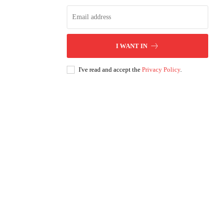
I WANT IN
I've read and accept the
Privacy Policy
.