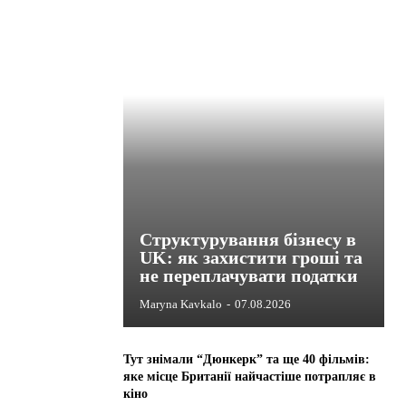
Структурування бізнесу в
UK: як захистити гроші та
не переплачувати податки
Maryna Kavkalo
-
07.08.2026
Тут знімали “Дюнкерк” та ще 40 фільмів:
яке місце Британії найчастіше потрапляє в
кіно