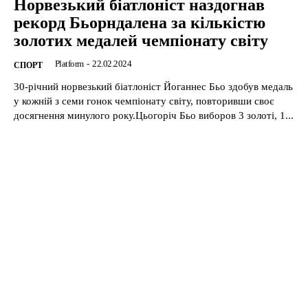
Норвезький біатлоніст наздогнав
рекорд Бьорндалена за кількістю
золотих медалей чемпіонату світу
Platform
-
22.02.2024
CПОРТ
30-річний норвезький біатлоніст Йоганнес Бьо здобув медаль
у кожній з семи гонок чемпіонату світу, повторивши своє
досягнення минулого року.Цьогоріч Бьо виборов 3 золоті, 1...