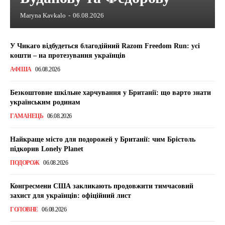
Maryna Kavkalo
-
06.08.2026
У Чикаго відбудеться благодійний Razom Freedom Run: усі
кошти – на протезування українців
АФІША
06.08.2026
Безкоштовне шкільне харчування у Британії: що варто знати
українським родинам
ГАМАНЕЦЬ
06.08.2026
Найкраще місто для подорожей у Британії: чим Брістоль
підкорив Lonely Planet
ПОДОРОЖ
06.08.2026
Конгресмени США закликають продовжити тимчасовий
захист для українців: офіційний лист
ГОЛОВНЕ
06.08.2026