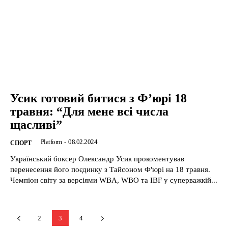
Усик готовий битися з Ф’юрі 18
травня: “Для мене всі числа
щасливі”
Platform
-
08.02.2024
CПОРТ
Український боксер Олександр Усик прокоментував
перенесення його поєдинку з Тайсоном Ф'юрі на 18 травня.
Чемпіон світу за версіями WBA, WBO та IBF у суперважкій...
2
3
4