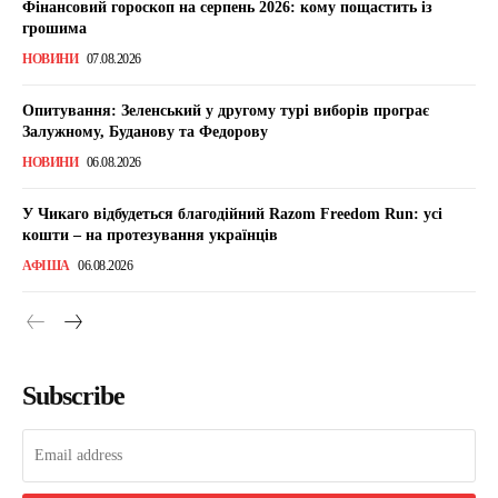
Фінансовий гороскоп на серпень 2026: кому пощастить із
грошима
НОВИНИ
07.08.2026
Опитування: Зеленський у другому турі виборів програє
Залужному, Буданову та Федорову
НОВИНИ
06.08.2026
У Чикаго відбудеться благодійний Razom Freedom Run: усі
кошти – на протезування українців
АФІША
06.08.2026
Subscribe