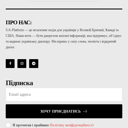
ПРО НАС:
UA-Platform — це незалежне медіа для українців у Великій Британії, Канаді та
США. Наша мета — бути джерелом якісної інформації, яка підтримує, об’єднує
та надихає українську діаспору. Ми віримо у силу слова, чесність і відкритий
діалог.
Підписка
ХОЧУ ПРИЄДНАТИСЬ
Я прочитав і приймаю
Політику конфіденційності