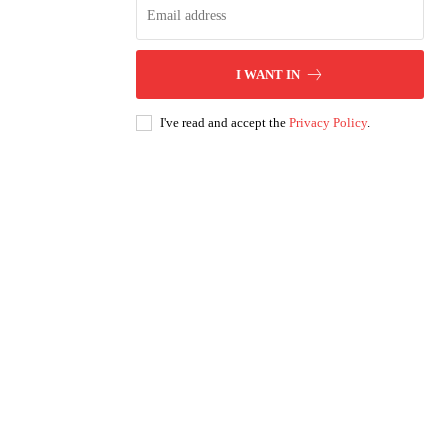
I WANT IN
I've read and accept the
Privacy Policy
.