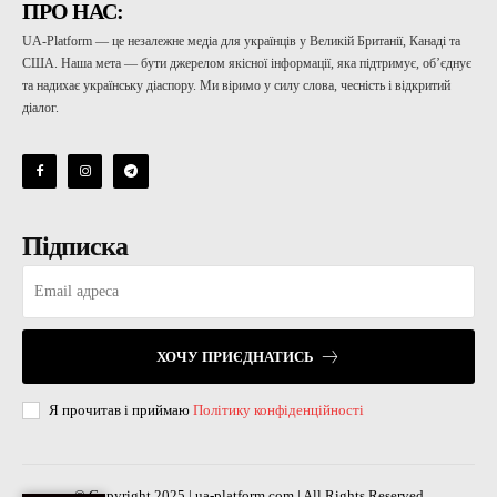
ПРО НАС:
UA-Platform — це незалежне медіа для українців у Великій Британії, Канаді та
США. Наша мета — бути джерелом якісної інформації, яка підтримує, об’єднує
та надихає українську діаспору. Ми віримо у силу слова, чесність і відкритий
діалог.
Підписка
ХОЧУ ПРИЄДНАТИСЬ
Я прочитав і приймаю
Політику конфіденційності
© Copyright 2025 | ua-platform.com | All Rights Reserved