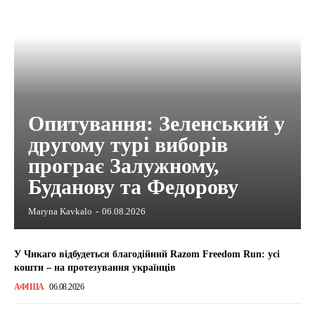
Опитування: Зеленський у
другому турі виборів
програє Залужному,
Буданову та Федорову
Maryna Kavkalo
-
06.08.2026
У Чикаго відбудеться благодійний Razom Freedom Run: усі
кошти – на протезування українців
АФІША
06.08.2026