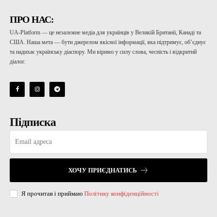
ПРО НАС:
UA-Platform — це незалежне медіа для українців у Великій Британії, Канаді та
США. Наша мета — бути джерелом якісної інформації, яка підтримує, об’єднує
та надихає українську діаспору. Ми віримо у силу слова, чесність і відкритий
діалог.
Підписка
ХОЧУ ПРИЄДНАТИСЬ
Я прочитав і приймаю
Політику конфіденційності