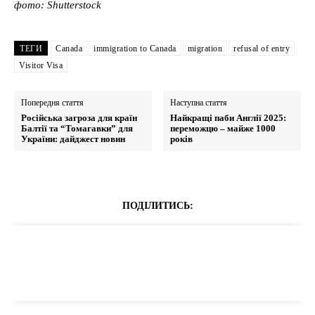
фото: Shutterstock
ТЕГИ
Canada
immigration to Canada
migration
refusal of entry
Visitor Visa
Попередня стаття
Наступна стаття
Російська загроза для країн
Найкращі паби Англії 2025:
Балтії та “Томагавки” для
переможцю – майже 1000
України: дайджест новин
років
ПОДІЛИТИСЬ: