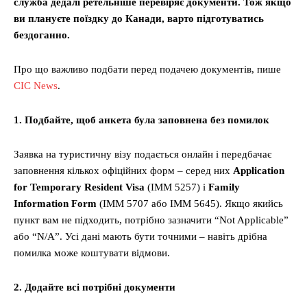
служба дедалі ретельніше перевіряє документи. Тож якщо
ви плануєте поїздку до Канади, варто підготуватись
бездоганно.
Про що важливо подбати перед подачею документів, пише
СІС News
.
1. Подбайте, щоб анкета була заповнена без помилок
Заявка на туристичну візу подається онлайн і передбачає
заповнення кількох офіційних форм – серед них
Application
for Temporary Resident Visa
(IMM 5257) і
Family
Information Form
(IMM 5707 або IMM 5645). Якщо якийсь
пункт вам не підходить, потрібно зазначити “Not Applicable”
або “N/A”. Усі дані мають бути точними – навіть дрібна
помилка може коштувати відмови.
2. Додайте всі потрібні документи