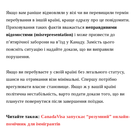
Якщо вам раніше відмовляли у візі чи ви перевищили термін
перебування в іншій країні, краще одразу про це повідомити.
Приховування таких фактів вважається
неправдивими
відомостями (misrepresentation)
і може призвести до
п’ятирічної заборони на в’їзд у Канаду. Замість цього
поясніть ситуацію і надайте докази, що ви виправили
порушення.
Якщо ви перебуваєте у своїй країні без легального статусу,
шанси на отримання візи мінімальні. Спершу потрібно
врегулювати власне становище. Якщо ж у вашій країні
політична нестабільність, варто подати докази того, що ви
плануєте повернутися після завершення поїздки.
Читайте також:
CanadaVisa запускає “розумний” онлайн-
помічник для іммігрантів