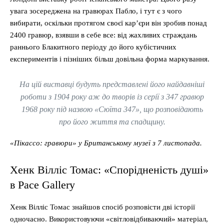
увага зосереджена на гравюрах Пабло, і тут є з чого
вибирати, оскільки протягом своєї кар’єри він зробив понад
2400 гравюр, взявши в себе все: від жахливих страждань
раннього Блакитного періоду до його кубістичних
експериментів і пізніших більш довільна форма маркування.
На цій виставці будуть представлені його найдавніші
роботи з 1904 року аж до творів із серії з 347 гравюр
1968 року під назвою «Сюїта 347», що розповідають
про його життя та спадщину.
«Пікассо: гравюри» у Британському музеї з 7 листопада.
Хенк Вілліс Томас: «Спорідненість душі»
в Pace Gallery
Хенк Вілліс Томас знайшов спосіб розповісти дві історії
одночасно. Використовуючи «світловідбиваючий» матеріал,