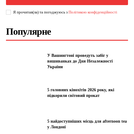
Я прочитав(ла) та погоджуюсь з
Політикою конфіденційності
Популярне
У Вашингтоні проведуть забіг у
вишиванках до Дня Незалежності
України
5 головних кінохітів 2026 року, які
підкорили світовий прокат
5 найдоступніших місць для afternoon tea
у Лондоні