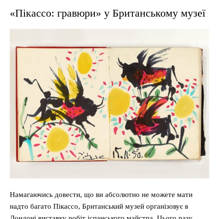
«Пікассо: гравюри» у Британському музеї
Намагаючись довести, що ви абсолютно не можете мати
надто багато Пікассо, Британський музей організовує в
Лондоні виставку робіт іспанського майстра. Цього разу