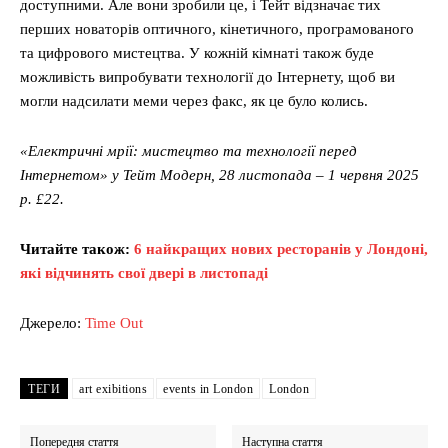
доступними. Але вони зробили це, і Тейт відзначає тих
перших новаторів оптичного, кінетичного, програмованого
та цифрового мистецтва. У кожній кімнаті також буде
можливість випробувати технології до Інтернету, щоб ви
могли надсилати меми через факс, як це було колись.
«Електричні мрії: мистецтво та технології перед
Інтернетом» у Тейт Модерн, 28 листопада – 1 червня 2025
р. £22.
Читайте також:
6 найкращих нових ресторанів у Лондоні,
які відчинять свої двері в листопаді
Джерело:
Time Out
ТЕГИ
art exibitions
events in London
London
Попередня стаття
Наступна стаття