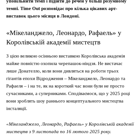
уповільнити темп і підійти до речей у більш розумному
темпі. Time Out розповідає про кілька цікавих арт-
виставок цього місяця в Лондоні.
«Мікеланджело, Леонардо, Рафаель» у
Королівській академії мистецтв
З цією великою осінньою виставкою Королівська академія
майже повністю охопила черепашок-ніндзя. Не вистачає
лише Донателло, коли вони дивляться на роботи трьох
гігантів епохи Відродження – Мікеланджело, Леонардо та
Рафаеля – і на те, як на короткий час вони були не просто
сучасниками, а суперниками. Сподіваємося, що у 2025 році
вони зроблять шоу раннього концептуального мистецтва
інсталяції.
«Мікеланджело, Леонардо, Рафаель» у Королівській академії
мистецтв з 9 листопада по 16 лютого 2025 року.