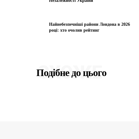
Незалежності України
Найнебезпечніші райони Лондона в 2026
році: хто очолив рейтинг
СХОЖЕ
Подібне до цього