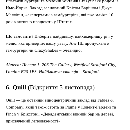
Епатажні бургери та молочні коктейлі CrazyShake родом із
Нью-Йорка. Заклад заснований Крісом Барішом і Джулі
Малліган, «експертами з гамбургерів», які вже майже 10
років активно працюють у Штатах.
Що замовити? Bиберіть найдикішу, найхимернішу річ у
меню, яка привертає вашу увагу. Але НЕ пропускайте
гамбургери чи CrazyShakes – очевидно.
Адреса: Поверх 1, 206 The Gallery, Westfield Stratford City,
London E20 1ES. Найближча станція – Stratford.
6.
Quill
(Відкриття 5 листопада)
Quill — це останній виноцентричний заклад від Fables &
Company, який також стоїть за Plume у Ковент-Гардені та
Finch у Брікстоні. «Декадентський винний бар на дереві,
присвячений легковажності».