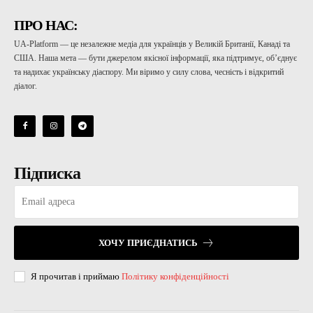
ПРО НАС:
UA-Platform — це незалежне медіа для українців у Великій Британії, Канаді та
США. Наша мета — бути джерелом якісної інформації, яка підтримує, об’єднує
та надихає українську діаспору. Ми віримо у силу слова, чесність і відкритий
діалог.
Підписка
ХОЧУ ПРИЄДНАТИСЬ
Я прочитав і приймаю
Політику конфіденційності