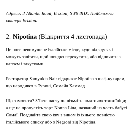
Адреса: 3 Atlantic Road, Brixton, SW9 8HX. Найближча
станція Brixton.
2.
Nipotina
(Відкриття 4 листопада)
Це нове невимушене італійське місце, куди відвідувачі
можуть завітати, щоб швидко перекусити, або відпочити з
напоєм і закусками.
Ресторатор Samyukta Nair відкриває Nipotina з шеф-кухарем,
що народився в Турині, Сомайя Хаммад.
Що замовити? З’їжте пасту чи візьміть шматочок тонкоїпіци;
а ще не пропустіть торт Nonna Lina, названий на честь бабусі
Сомаї. Поєднайте свою їжу з вином із їхнього повністю
італійського списку або з Negroni від Nipotina.