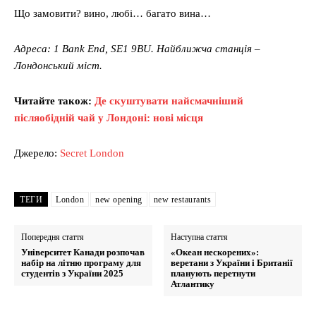
Що замовити? вино, любі… багато вина…
Адреса: 1 Bank End, SE1 9BU. Найближча станція –
Лондонський міст.
Читайте також:
Де скуштувати найсмачніший
післяобідній чай у Лондоні: нові місця
Джерело:
Secret London
ТЕГИ
London
new opening
new restaurants
Попередня стаття
Наступна стаття
Університет Канади розпочав
«Океан нескорених»:
набір на літню програму для
веретани з України і Британії
студентів з України 2025
планують перетнути
Атлантику