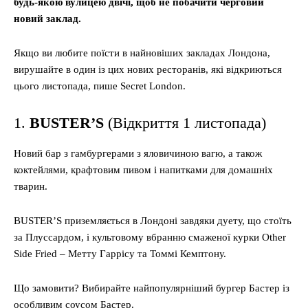
будь-якою вулицею двічі, щоб не побачити черговий
новий заклад.
Якщо ви любите поїсти в найновіших закладах Лондона,
вирушайте в один із цих нових ресторанів, які відкриються
цього листопада, пише Secret London.
1.
BUSTER’S
(Відкриття 1 листопада)
Новий бар з гамбургерами з яловичиною вагю, а також
коктейлями, крафтовим пивом і напитками для домашніх
тварин.
BUSTER’S приземляється в Лондоні завдяки дуету, що стоїть
за Плуссардом, і культовому вбранню смаженої курки Other
Side Fried – Метту Гаррісу та Томмі Кемптону.
Що замовити? Bибирайте найпопулярніший бургер Бастер із
особливим соусом Бастер.