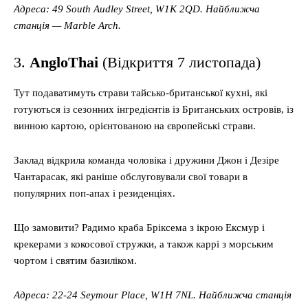
Адреса: 49 South Audley Street, W1K 2QD. Найближча
станція — Marble Arch.
3.
AngloThai
(Відкриття 7 листопада)
Тут подаватимуть страви тайсько-британської кухні, які
готуються із сезонних інгредієнтів із Британських островів, із
винною картою, орієнтованою на європейські страви.
Заклад відкрила команда чоловіка і дружини Джон і Дезіре
Чантарасак, які раніше обслуговували свої товари в
популярних поп-апах і резиденціях.
Що замовити? Радимо краба Бріксема з ікрою Ексмур і
крекерами з кокосової стружки, а також каррі з морським
чортом і святим базиліком.
Адреса: 22-24 Seymour Place, W1H 7NL. Найближча станція