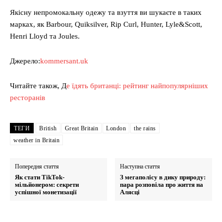
Якісну непромокальну одежу та взуття ви шукаєте в таких
марках, як Barbour, Quiksilver, Rip Curl, Hunter, Lyle&Scott,
Henri Lloyd та Joules.
Джерело:
kommersant.uk
Читайте також, Д
е їдять британці: рейтинг найпопулярніших
ресторанів
ТЕГИ
British
Great Britain
London
the rains
weather in Britain
Попередня стаття
Наступна стаття
Як стати TikTok-
З мегаполісу в дику природу:
мільйонером: секрети
пара розповіла про життя на
успішної монетизації
Алясці