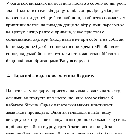
У багатьох випадках ви постійно носите з собою по дві речі,
здатні захистити вас від дощу та від сонця. Зрозуміло, це
парасолька, а до неї ще й тонкий дощ, який легко покласти у
крихітний чохол, на випадок дощу та вітру, коли парасолька
не врятує. Якщо раптом припече, у вас при собі є
сонцезахисні окуляри (іноді навіть не при собі, а на собі, як
би похмуро не було) і сонцезахисний крем з SPF 50, адже
сонце, надумай його глянути, вміє так жорстко обійтися з
блідошкірими британцями!Ви у всеоружії.
Парасолі – видаткова частина бюджету
Парасолькам не дарма присвячена чимала частина тексту,
оскільки ви згадуєте про нього ще, чим вам хотілося б
набагато більше. Однак парасольки мають властивості
ламатись і пропадати. Один ви залишили в пабі, іншу
вивернуло вітер на визнанку, і вам прийшло докласти зусиль,
щоб впхнути його в урну, третій зачепивши спицей за
козирок будинку, четвертий ви продовжили сусідці ось уже