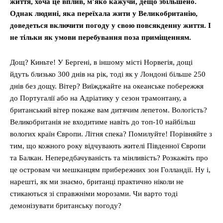
життя, хоча це вплив, м’яко кажучи, дещо збільшено.
Однак людині, яка переїхала жити у Великобританію,
доведеться включити погоду у свою повсякденну життя. І
не тільки як умови перебування поза приміщенням.
Дощ? Киньте! У Бергені, в іншому місті Норвегія, дощі
йдуть близько 300 днів на рік, тоді як у Лондоні більше 250
днів без дощу. Вітер? Виїжджайте на океанське побережжя
до Португалії або на Адріатику у сезон трамонтану, а
британський вітер покаже вам дитячим лепетом. Вологість?
Великобританія не входитиме навіть до топ-10 найбільш
вологих країн Європи. Літня спека? Помилуйте! Порівняйте з
тим, що кожного року відчувають жителі Південної Європи
та Балкан. Непередбачуваність та мінливість? Розкажіть про
це островам чи мешканцям прибережних зон Голландії. Ну і,
нарешті, як ми знаємо, британці практично ніколи не
стикаються зі справжніми морозами. Чи варто тоді
демонізувати британську погоду?