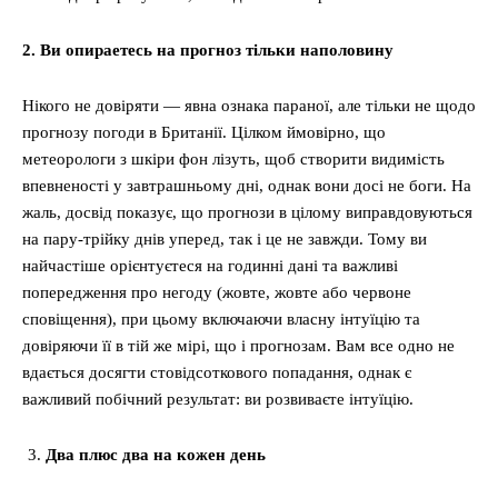
2. Ви опираетесь на прогноз тільки наполовину
Нікого не довіряти — явна ознака параної, але тільки не щодо
прогнозу погоди в Британії. Цілком ймовірно, що
метеорологи з шкіри фон лізуть, щоб створити видимість
впевненості у завтрашньому дні, однак вони досі не боги. На
жаль, досвід показує, що прогнози в цілому виправдовуються
на пару-трійку днів уперед, так і це не завжди. Тому ви
найчастіше орієнтуєтеся на годинні дані та важливі
попередження про негоду (жовте, жовте або червоне
сповіщення), при цьому включаючи власну інтуїцію та
довіряючи її в тій же мірі, що і прогнозам. Вам все одно не
вдається досягти стовідсоткового попадання, однак є
важливий побічний результат: ви розвиваєте інтуїцію.
Два плюс два на кожен день