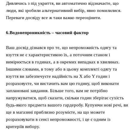
Дивлячись з під укриття, ви автоматично відзначаєте, що
люди, які зробили альтернативний вибір, явно помилилися.
Переваги досвіду все ж таки важко переоцінити.
6.Водонепроникність – часовий фактор
Ваш досвід дізнався про те, що непроможність одягу та
взуття не є характеристикою їх, а поточним станом і
вимірюється в годинах, а в окремих випадках в хвилинах.
Іншими словами, в тому або в цьому комплекті одягу та
взуття ви забезпечуєте надійність на X або Y годин і
розраховуєте, чи вистачить вам цю годину, щоб виконати
заплановані завдання. Більше того, вам не потрібно
напружуватися, щоб сказати, скільки годин зберігає сухість
будь-якого предмета вашого гардеробу. Купуючи нові речі, ви
ще в магазині приблизно розумієте, на що можете
розраховувати в сенсі непроможності, і це є одним із
критеріїв вибору.