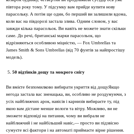
півтора року тому. У підсумку вам прийде купити нову
парасольку. А потім ще один, бо перший ви залишили вдома,
коли вас на півдорозі застала злива. Одним словом, у вас
завжди кілька парасольок. Ви навіть не можете знати скільки
саме. До речі, британські марки парасольок, що
відрізняються особливою міцністю, — Fox Umbrellas та
James Smith & Sons Umbrellas (від 70 фунтів за найпростішу
модель).
50 відтінків дощу та мокрого снігу
Ви вмієте безпомилково вибирати укриття від дощуЯкщо
негода застала вас зненацька, ви, особливо не роздумуючи, з
усіх найближчих арок, навісів і карнизів вибираєте ту, під
якою вам дістане менше вологи та вітру. Можливо, ви не
зможете відповіді на питання, чому ви вибрали не
найближчий і не найбільший навіс,— просто ви підзвісно
сумуєте всі фактори і на автоматі приймаєте вірне рішення.