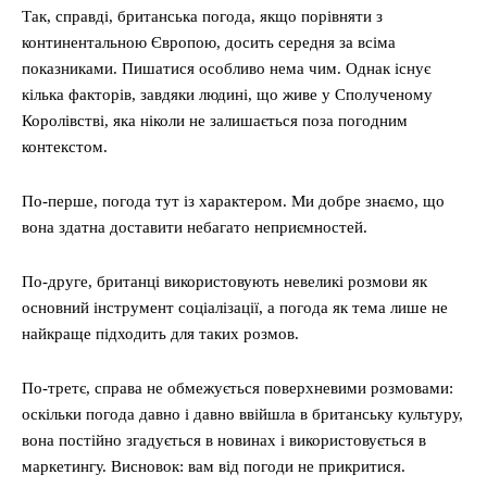
Так, справді, британська погода, якщо порівняти з
континентальною Європою, досить середня за всіма
показниками. Пишатися особливо нема чим. Однак існує
кілька факторів, завдяки людині, що живе у Сполученому
Королівстві, яка ніколи не залишається поза погодним
контекстом.
По-перше, погода тут із характером. Ми добре знаємо, що
вона здатна доставити небагато неприємностей.
По-друге, британці використовують невеликі розмови як
основний інструмент соціалізації, а погода як тема лише не
найкраще підходить для таких розмов.
По-третє, справа не обмежується поверхневими розмовами:
оскільки погода давно і давно ввійшла в британську культуру,
вона постійно згадується в новинах і використовується в
маркетингу. Висновок: вам від погоди не прикритися.