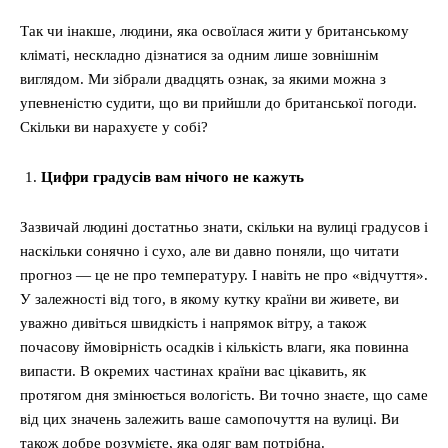
Так чи інакше, людини, яка освоїлася жити у британському
кліматі, нескладно дізнатися за одним лише зовнішнім
виглядом. Ми зібрали двадцять ознак, за якими можна з
упевненістю судити, що ви прийшли до британської погоди.
Скільки ви нарахуєте у собі?
Цифри градусів вам нічого не кажуть
Зазвичай людині достатньо знати, скільки на вулиці градусов і
наскільки сонячно і сухо, але ви давно поняли, що читати
прогноз — це не про температуру. І навіть не про «відчуття».
У залежності від того, в якому кутку країни ви живете, ви
уважно дивіться швидкість і напрямок вітру, а також
почасову ймовірність осадків і кількість влаги, яка повинна
випасти. В окремих частинах країни вас цікавить, як
протягом дня змінюється вологість. Ви точно знаєте, що саме
від цих значень залежить ваше самопочуття на вулиці. Ви
також добре розумієте, яка одяг вам потрібна.