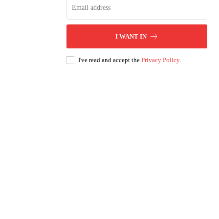
I WANT IN
I've read and accept the
Privacy Policy
.