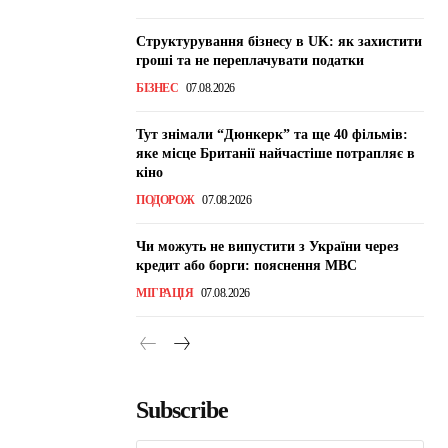
Структурування бізнесу в UK: як захистити
гроші та не переплачувати податки
БІЗНЕС
07.08.2026
Тут знімали “Дюнкерк” та ще 40 фільмів:
яке місце Британії найчастіше потрапляє в
кіно
ПОДОРОЖ
07.08.2026
Чи можуть не випустити з України через
кредит або борги: пояснення МВС
МІГРАЦІЯ
07.08.2026
Subscribe