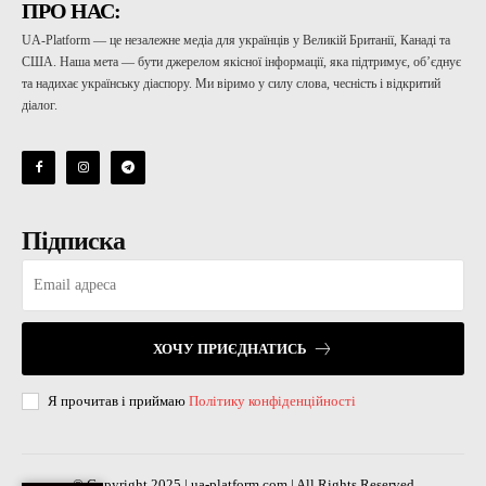
ПРО НАС:
UA-Platform — це незалежне медіа для українців у Великій Британії, Канаді та
США. Наша мета — бути джерелом якісної інформації, яка підтримує, об’єднує
та надихає українську діаспору. Ми віримо у силу слова, чесність і відкритий
діалог.
Підписка
ХОЧУ ПРИЄДНАТИСЬ
Я прочитав і приймаю
Політику конфіденційності
© Copyright 2025 | ua-platform.com | All Rights Reserved