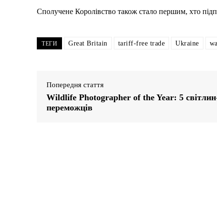
Сполучене Королівство також стало першим, хто під
Great Britain
tariff-free trade
Ukraine
wa
ТЕГИ
Попередня стаття
Wildlife Photographer of the Year: 5 світлин
переможців