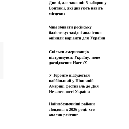
Дивні, але законні: 5 заборон у
Британії, які дивують навіть
місцевих
Чим збивати російську
балістику: західні аналітики
оцінили варіанти для України
Скільки американців
підтримують Україну: нове
дослідження HarrisX
У Торонто відбудеться
найбільший у Північній
Америці фестиваль до Дня
Незалежності України
Найнебезпечніші райони
Лондона в 2026 році: хто
очолив рейтинг