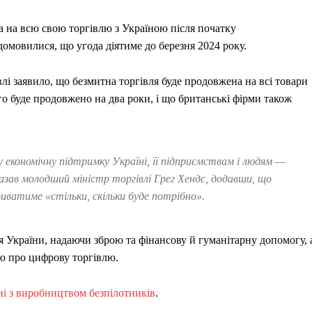
а на всю свою торгівлю з Україною після початку
домовилися, що угода діятиме до березня 2024 року.
влі заявило, що безмитна торгівля буде продовжена на всі товари
кого буде продовжено на два роки, і що британські фірми також
 економічну підтримку Україні, її підприємствам і людям —
казав молодший міністр торгівлі Грег Хендс, додавши, що
иватиме «стільки, скільки буде потрібно».
я України, надаючи зброю та фінансову й гуманітарну допомогу, 
ою про цифрову торгівлю.
і з виробництвом безпілотників
.