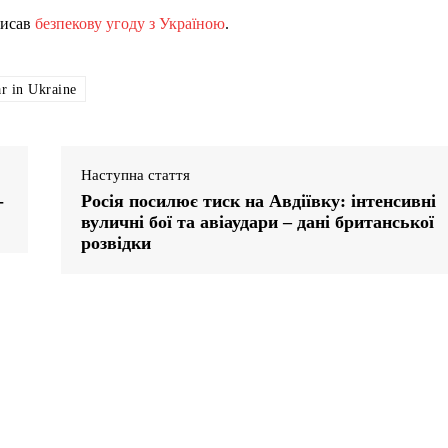
писав
безпекову угоду з Україною
.
r in Ukraine
Наступна стаття
-
Росія посилює тиск на Авдіївку: інтенсивні
вуличні бої та авіаудари – дані британської
розвідки