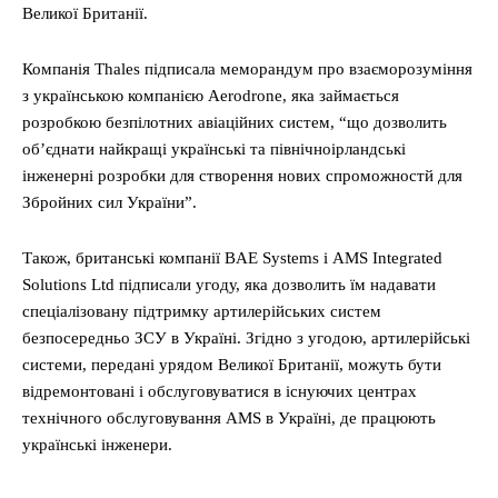
Великої Британії.
Компанія Thales підписала меморандум про взаєморозуміння
з українською компанією Aerodrone, яка займається
розробкою безпілотних авіаційних систем, “що дозволить
об’єднати найкращі українські та північноірландські
інженерні розробки для створення нових спроможностй для
Збройних сил України”.
Також, британські компанії BAE Systems і AMS Integrated
Solutions Ltd підписали угоду, яка дозволить їм надавати
спеціалізовану підтримку артилерійських систем
безпосередньо ЗСУ в Україні. Згідно з угодою, артилерійські
системи, передані урядом Великої Британії, можуть бути
відремонтовані і обслуговуватися в існуючих центрах
технічного обслуговування AMS в Україні, де працюють
українські інженери.