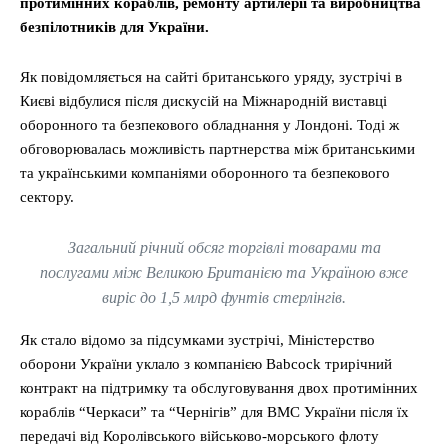
протимінних кораблів, ремонту артилерії та виробництва
безпілотників для України.
Як повідомляється на сайті британського уряду, зустрічі в
Києві відбулися після дискусій на Міжнародній виставці
оборонного та безпекового обладнання у Лондоні. Тоді ж
обговорювалась можливість партнерства між британськими
та українськими компаніями оборонного та безпекового
сектору.
Загальний річний обсяг торгівлі товарами та
послугами між Великою Британією та Україною вже
виріс до 1,5 млрд фунтів стерлінгів.
Як стало відомо за підсумками зустрічі, Міністерство
оборони України уклало з компанією Babcock трирічний
контракт на підтримку та обслуговування двох протимінних
кораблів “Черкаси” та “Чернігів” для ВМС України після їх
передачі від Королівського військово-морського флоту