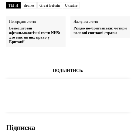
ТЕГИ
drones
Great Britain
Ukraine
Попередня стаття
Наступна стаття
Безкоштовні
Різдво по-британськи: чотири
офтальмологічні тести NHS:
головні святкові страви
хто має на них право у
Британії
ПОДІЛИТИСЬ:
Підписка