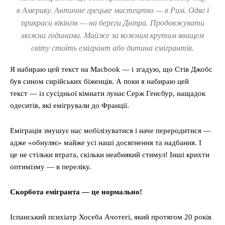
в Америку. Античне грецьке мистецтво — в Рим. Одяг і
прикраси вікінгів — на береги Дніпра. Продовжувати
можна годинами. Майже за кожним крутим явищем
світу стоїть емігрант або дитина емігрантів.
Я набираю цей текст на Macbook — і згадую, що Стів Джобс
був сином сирійських біженців. А поки я набираю цей
текст — із сусідньої кімнати лунає Серж Генсбур, нащадок
одеситів, які емігрували до Франції.
Еміграція змушує нас мобілізуватися і наче переродитися —
адже «обнуляє» майже усі наші досягнення та надбання. І
це не стільки втрата, скільки неабиякий стимул! Інші крихти
оптимізму — в переліку.
Скорбота емігранта — це нормально!
Іспанський психіатр Хосеба Ачотегі, який протягом 20 років