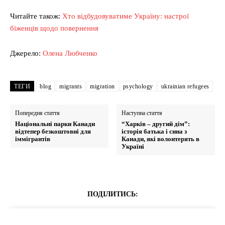
Читайте також:
Хто відбудовуватиме Україну: настрої
біженців щодо повернення
Джерело:
Олена Любченко
ТЕГИ
blog
migrants
migration
psychology
ukrainian refugees
Попередня стаття
Наступна стаття
Національні парки Канади
“Харків – другий дім”:
відтепер безкоштовні для
історія батька і сина з
іммігрантів
Канади, які волонтерять в
Україні
ПОДІЛИТИСЬ: