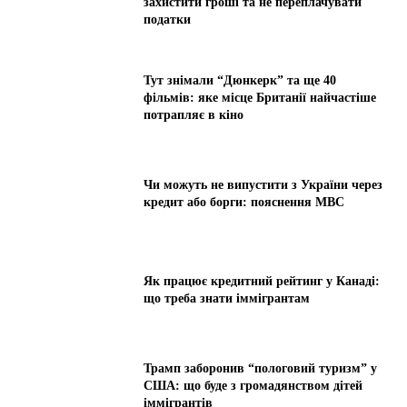
захистити гроші та не переплачувати
податки
Тут знімали “Дюнкерк” та ще 40
фільмів: яке місце Британії найчастіше
потрапляє в кіно
Чи можуть не випустити з України через
кредит або борги: пояснення МВС
Як працює кредитний рейтинг у Канаді:
що треба знати іммігрантам
Трамп заборонив “пологовий туризм” у
США: що буде з громадянством дітей
іммігрантів