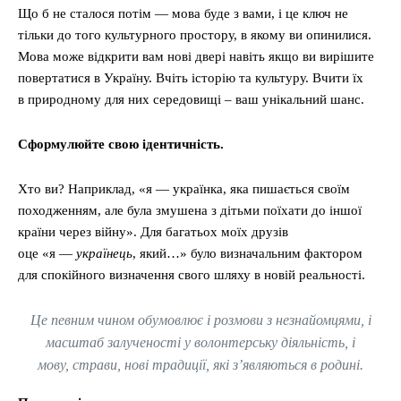
Що б не сталося потім — мова буде з вами, і це ключ не
тільки до того культурного простору, в якому ви опинилися.
Мова може відкрити вам нові двері навіть якщо ви вирішите
повертатися в Україну. Вчіть історію та культуру. Вчити їх
в природному для них середовищі – ваш унікальний шанс.
Сформулюйте свою ідентичність
.
Хто ви? Наприклад, «я — українка, яка пишається своїм
походженням, але була змушена з дітьми поїхати до іншої
країни через війну». Для багатьох моїх друзів
оце «я —
українець
, який…» було визначальним фактором
для спокійного визначення свого шляху в новій реальності.
Це певним чином обумовлює і розмови з незнайомцями, і
масштаб залученості у волонтерську діяльність, і
мову, страви, нові традиції, які з’являються в родині.