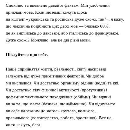
Спокійно та впевнено давайте фактаж. Мій улюблений
приклад: мова. Коли іноземці кажуть щось
на кшталт «українська та російська дуже схожі, так?», я кажу,
що лексична подібність цих двох мов — близько 60%,
це як англійська до данської, або італійська до французької.
Дуже схожі? Можливо, але це дві різні мови.
Піклуйтеся про себе
.
Наше сприйняття життя, реальності, світу насправді
залежить від дуже примітивних факторів. Чи добре
ми виспалися. Чи достатньо організму рідини (води) та їжі.
Чи достатньо тілу фізичної активності (прогулянки) і
дофаміну тактильного походження (обійми). Чи вдячні
ви за те, що маєте (безпека, щонайменше). Чи відчуваєте
ви себе належним до чогось крутого, великого,
правильного (волонтерство, робота, зростання). Все це,
як то кажуть, база.