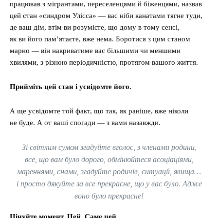
працював з мігрантами, переселенцями й біженцями, назвав
цей стан «синдром Улісса» — вас ніби канатами тягне туди,
де ваш дім, втім ви розумієте, що дому в тому сенсі,
як ви його пам’ятаєте, вже нема. Боротися з цим станом
марно — він накриватиме вас більшими чи меншими
хвилями, з різною періодичністю, протягом вашого життя.
Прийміть цей стан і усвідомте його.
А ще усвідомте той факт, що так, як раніше, вже ніколи
не буде. А от ваші спогади — з вами назавжди.
Зі світлим сумом згадуйте вголос, з членами родини,
все, що вам було дорого, обмінюйтеся асоціаціями,
мареннями, снами, згадуйте родичів, ситуації, явища…
і просто дякуйте за все прекрасне, що у вас було. Адже
воно було прекрасне!
Цінуйте момент. Цей. Саме цей.