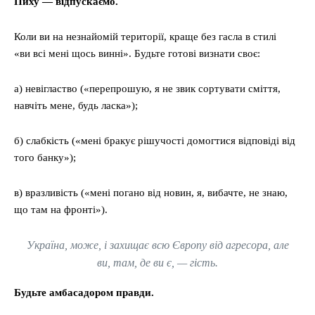
Пиху — відпускаємо
.
Коли ви на незнайомій території, краще без гасла в стилі
«ви всі мені щось винні». Будьте готові визнати своє:
а) невігластво («перепрошую, я не звик сортувати сміття,
навчіть мене, будь ласка»);
б) слабкість («мені бракує рішучості домогтися відповіді від
того банку»);
в) вразливість («мені погано від новин, я, вибачте, не знаю,
що там на фронті»).
Україна, може, і захищає всю Європу від агресора, але
ви, там, де ви є, — гість.
Будьте амбасадором правди
.