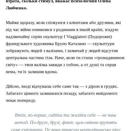
втрата, скільки стимул, вважає психологиня Олена
Любченко.
Майже щоразу, коли спілкуюся з клієнтами або друзями, які
під час війни опинилися з родинами в іншій країні, згадую
надзвичайну серію скульптур I Viaggiatori (Подорожні)
французького художника Бруно Каталано — скульптури
зображують людей з валізами, і зазвичай у людей відсутня
центральна частина тіла. Наче, коли ти стаєш «громадянином
світу» — твоя валізка завжди з тобою, а от душі та серця
нема, ти їх залишив вдома.
Дійсно, іноді відчуваєш себе саме так — з дірою в грудях.
Забагато цінного залишилося позаду, забагато невідомого
чекає попереду.
Втім, по-перше, сидіти та жаліти себе — не наш
метод. По-друге, друзі, факт: цим світом крутять
саме емігранти. Це вони привезли неаполітанську піцу