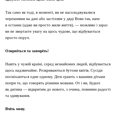
Так само як тоді, в моменті, ви не насолоджувалися
черешнями на дачі або застіллям у дяді Вови так, наче
в останнє (адже ви просто жили життя), — можливо і зараз
ви не звертаєте увагу на щось чудове, що відбувається
просто поруч.
Озирніться
та
завмріть!
Навіть у чужій країні, серед незнайомих людей, відбувається
щось надзвичайне. Розкриваються бутони квітів. Сусіди
посміхаються одне одному. Діти грають з вашими дітьми
попри те, що говорять різними мовами. От і ви, будьте
як дитина — відкритим до нового, з очима, повними радості
та здивування.
Вчіть мову
.