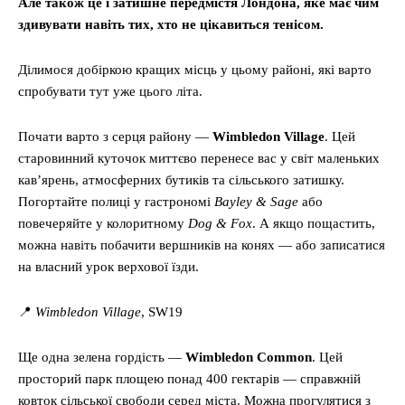
Але також це і затишне передмістя Лондона, яке має чим
здивувати навіть тих, хто не цікавиться тенісом.
Ділимося добіркою кращих місць у цьому районі, які варто
спробувати тут уже цього літа.
Почати варто з серця району —
Wimbledon Village
. Цей
старовинний куточок миттєво перенесе вас у світ маленьких
кав’ярень, атмосферних бутиків та сільського затишку.
Погортайте полиці у гастрономі
Bayley & Sage
або
повечеряйте у колоритному
Dog & Fox
. А якщо пощастить,
можна навіть побачити вершників на конях — або записатися
на власний урок верхової їзди.
📍
Wimbledon Village
, SW19
Ще одна зелена гордість —
Wimbledon Common
. Цей
просторий парк площею понад 400 гектарів — справжній
ковток сільської свободи серед міста. Можна прогулятися з