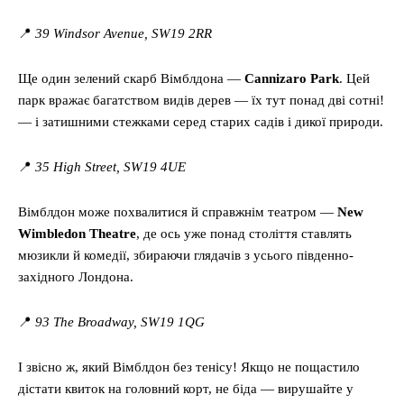
📍
39 Windsor Avenue, SW19 2RR
Ще один зелений скарб Вімблдона —
Cannizaro Park
. Цей
парк вражає багатством видів дерев — їх тут понад дві сотні!
— і затишними стежками серед старих садів і дикої природи.
📍
35 High Street, SW19 4UE
Вімблдон може похвалитися й справжнім театром —
New
Wimbledon Theatre
, де ось уже понад століття ставлять
мюзикли й комедії, збираючи глядачів з усього південно-
західного Лондона.
📍
93 The Broadway, SW19 1QG
І звісно ж, який Вімблдон без тенісу! Якщо не пощастило
дістати квиток на головний корт, не біда — вирушайте у