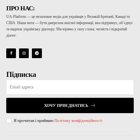
ПРО НАС:
UA-Platform — це незалежне медіа для українців у Великій Британії, Канаді та
США. Наша мета — бути джерелом якісної інформації, яка підтримує, об’єднує
та надихає українську діаспору. Ми віримо у силу слова, чесність і відкритий
діалог.
Підписка
ХОЧУ ПРИЄДНАТИСЬ
Я прочитав і приймаю
Політику конфіденційності