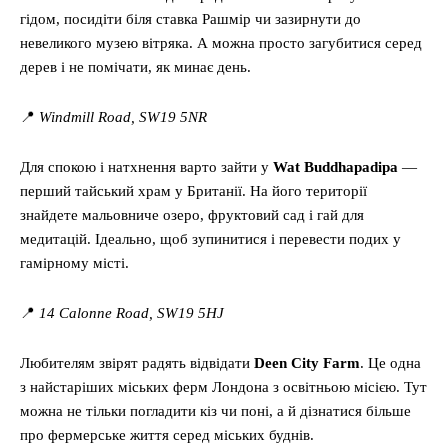
гідом, посидіти біля ставка Рашмір чи зазирнути до
невеликого музею вітряка. А можна просто загубитися серед
дерев і не помічати, як минає день.
📍
Windmill Road, SW19 5NR
Для спокою і натхнення варто зайти у
Wat Buddhapadipa
—
перший тайський храм у Британії. На його території
знайдете мальовниче озеро, фруктовий сад і гай для
медитацій. Ідеально, щоб зупинитися і перевести подих у
гамірному місті.
📍
14 Calonne Road, SW19 5HJ
Любителям звірят радять відвідати
Deen City Farm
. Це одна
з найстаріших міських ферм Лондона з освітньою місією. Тут
можна не тільки погладити кіз чи поні, а й дізнатися більше
про фермерське життя серед міських буднів.