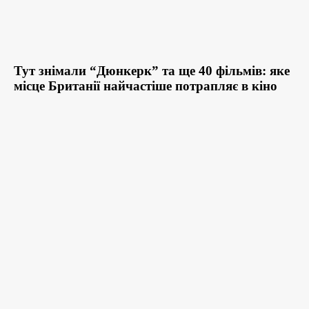
Тут знімали “Дюнкерк” та ще 40 фільмів: яке
місце Британії найчастіше потрапляє в кіно