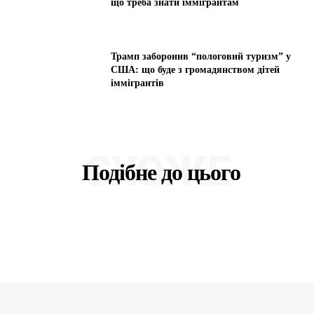
що треба знати іммігрантам
Трамп заборонив “пологовий туризм” у
США: що буде з громадянством дітей
іммігрантів
СХОЖЕ
Подібне до цього