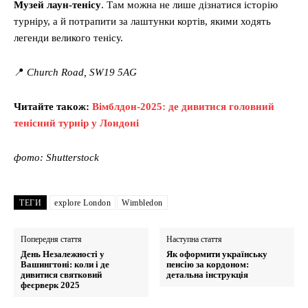
Музей лаун-тенісу
. Там можна не лише дізнатися історію
турніру, а й потрапити за лаштунки кортів, якими ходять
легенди великого тенісу.
📍
Church Road, SW19 5AG
Читайте також:
Вімблдон-2025: де дивитися головний
тенісний турнір у Лондоні
фото: Shutterstock
ТЕГИ
explore London
Wimbledon
Попередня стаття
Наступна стаття
День Незалежності у
Як оформити українську
Вашингтоні: коли і де
пенсію за кордоном:
дивитися святковий
детальна інструкція
феєрверк 2025