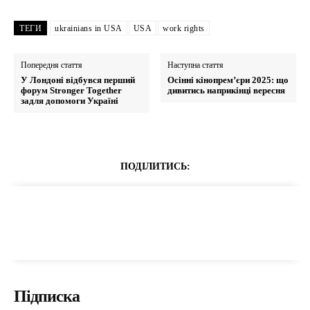
ТЕГИ
ukrainians in USA
USA
work rights
Попередня стаття
Наступна стаття
У Лондоні відбувся перший
Осінні кінопрем’єри 2025: що
форум Stronger Together
дивитись наприкінці вересня
задля допомоги Україні
ПОДІЛИТИСЬ:
Підписка