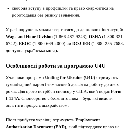
свобода вступу в профспілки та право скаржитися на
роботодавця без ризику звільнення.
У разі порушень можна звертатися до державних інституцій:
Wage and Hour Division
(1-866-487-9243),
OSHA
(1-800-321-
6742),
EEOC
(1-800-669-4000) чи
DOJ IER
(1-800-255-7688,
доступна українська мова).
Особливості роботи за програмою U4U
Учасники програми
Uniting for Ukraine (U4U)
отримують
гуманітарний парол і тимчасовий дозвіл на роботу до двох
років. Для цього потрібен спонсор у США, який подає
Form
I-134A
. Спонсорство є безкоштовним – будь-які вимоги
оплатити процес є шахрайством.
Після прибуття українці отримують
Employment
Authorization Document (EAD)
, який підтверджує право на