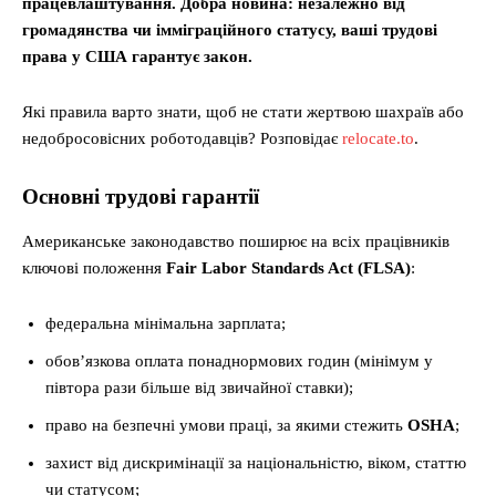
працевлаштування. Добра новина: незалежно від
громадянства чи імміграційного статусу, ваші трудові
права у США гарантує закон.
Які правила варто знати, щоб не стати жертвою шахраїв або
недобросовісних роботодавців? Розповідає
relocate.to
.
Основні трудові гарантії
Американське законодавство поширює на всіх працівників
ключові положення
Fair Labor Standards Act (FLSA)
:
федеральна мінімальна зарплата;
обов’язкова оплата понаднормових годин (мінімум у
півтора рази більше від звичайної ставки);
право на безпечні умови праці, за якими стежить
OSHA
;
захист від дискримінації за національністю, віком, статтю
чи статусом;