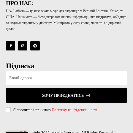
ПРО НАС:
UA-Platform — це незалежне медіа для українців у Великій Британії, Канаді та
США. Наша мета — бути джерелом якісної інформації, яка підтримує, об’єднує
та надихає українську діаспору. Ми віримо у силу слова, чесність і відкритий
діалог.
Підписка
ХОЧУ ПРИЄДНАТИСЬ
Я прочитав і приймаю
Політику конфіденційності
© Copyright 2025 | ua-platform.com | All Rights Reserved