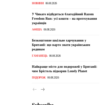
НОВИНИ
06.08.2026
У Чикаго відбудеться благодійний Razom
Freedom Run: усі кошти – на протезування
українців
АФІША
06.08.2026
Безкоштовне шкільне харчування у
Британії: що варто знати українським
родинам
ГАМАНЕЦЬ
06.08.2026
Найкраще місто для подорожей у Британії:
чим Брістоль підкорив Lonely Planet
ПОДОРОЖ
06.08.2026