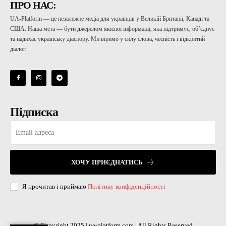
ПРО НАС:
UA-Platform — це незалежне медіа для українців у Великій Британії, Канаді та
США. Наша мета — бути джерелом якісної інформації, яка підтримує, об’єднує
та надихає українську діаспору. Ми віримо у силу слова, чесність і відкритий
діалог.
Підписка
ХОЧУ ПРИЄДНАТИСЬ
Я прочитав і приймаю
Політику конфіденційності
© Copyright 2025 | ua-platform.com | All Rights Reserved