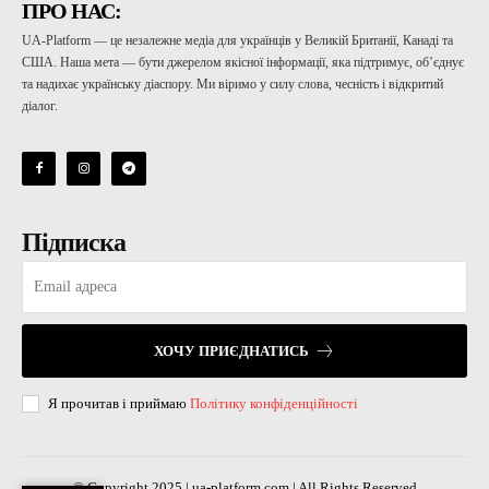
ПРО НАС:
UA-Platform — це незалежне медіа для українців у Великій Британії, Канаді та
США. Наша мета — бути джерелом якісної інформації, яка підтримує, об’єднує
та надихає українську діаспору. Ми віримо у силу слова, чесність і відкритий
діалог.
Підписка
ХОЧУ ПРИЄДНАТИСЬ
Я прочитав і приймаю
Політику конфіденційності
© Copyright 2025 | ua-platform.com | All Rights Reserved