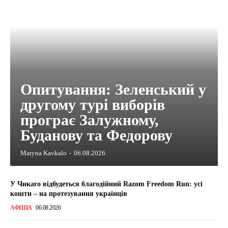
Опитування: Зеленський у
другому турі виборів
програє Залужному,
Буданову та Федорову
Maryna Kavkalo
-
06.08.2026
У Чикаго відбудеться благодійний Razom Freedom Run: усі
кошти – на протезування українців
АФІША
06.08.2026