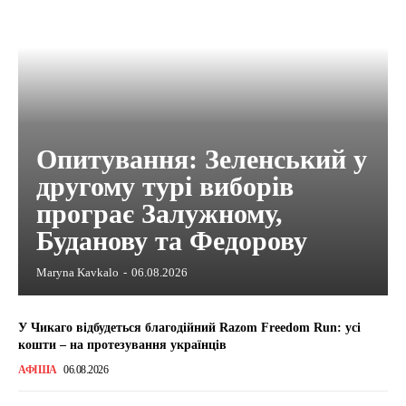
Опитування: Зеленський у
другому турі виборів
програє Залужному,
Буданову та Федорову
Maryna Kavkalo
-
06.08.2026
У Чикаго відбудеться благодійний Razom Freedom Run: усі
кошти – на протезування українців
АФІША
06.08.2026