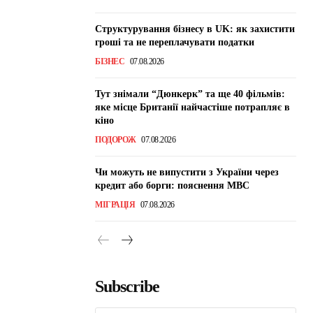
Структурування бізнесу в UK: як захистити
гроші та не переплачувати податки
БІЗНЕС
07.08.2026
Тут знімали “Дюнкерк” та ще 40 фільмів:
яке місце Британії найчастіше потрапляє в
кіно
ПОДОРОЖ
07.08.2026
Чи можуть не випустити з України через
кредит або борги: пояснення МВС
МІГРАЦІЯ
07.08.2026
Subscribe