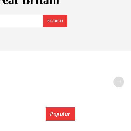
reat Britain
SEARCH
Popular