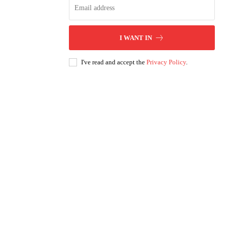
I WANT IN
I've read and accept the
Privacy Policy
.