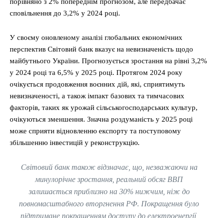
порівняно з 2% попереднім прогнозом, але передбачає
сповільнення до 3,2% у 2024 році.
У своєму оновленому аналізі глобальних економічних
перспектив Світовий банк вказує на невизначеність щодо
майбутнього України. Прогнозується зростання на рівні 3,2%
у 2024 році та 6,5% у 2025 році. Протягом 2024 року
очікується продовження воєнних дій, які, сприятимуть
невизначеності, а також імпакт базових та тимчасових
факторів, таких як урожай сільськогосподарських культур,
очікуються зменшення. Значна роздуманість у 2025 році
може сприяти відновленню експорту та поступовому
збільшенню інвестицій у реконструкцію.
Світовий банк також відзначає, що, незважаючи на
минулорічне зростання, реальний обсяг ВВП
залишається приблизно на 30% нижчим, ніж до
повномасштабного вторгнення РФ. Покращення було
підтримане покращенням доступу до електроенергії,