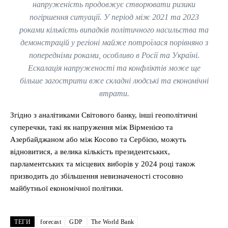
напруженість продовжує створювати ризики
погіршення ситуації. У період між 2021 та 2023
роками кількість випадків політичного насильства та
демонстрацій у регіоні майже потроїлася порівняно з
попередніми роками, особливо в Росії та Україні.
Ескалація напруженості та конфліктів може ще
більше загострити вже складні людські та економічні
втрати.
Згідно з аналітиками Світового банку, інші геополітичні
суперечки, такі як напруження між Вірменією та
Азербайджаном або між Косово та Сербією, можуть
відновитися, а велика кількість президентських,
парламентських та місцевих виборів у 2024 році також
призводить до збільшення невизначеності стосовно
майбутньої економічної політики.
ТЕГИ
forecast
GDP
The World Bank