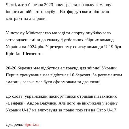
Челсі, але з березня 2023 року грає за юнацьку команду
іншого англійського клубу – Вотфорд, з яким підписав
контракт на два роки.
У лютому Міністерство молоді та спорту опублікувало
затверджені зміни до складу футбольних збірних команд
України на 2024 рік. У резервному списку команди U-19 був
Крістіан Шевченко.
20-26 березня має відбутися елітраунд для збірної України.
Перше тренування має відбутися 16 березня. За регламентом
змагань, заявка має бути сформована за два тижні.
До слова, український паспорт також отримав півзахисник
«Бенфіки» Андре Вакулюк. Але його не викликали у збірну
України U-17 на еліт-раунд за право поїхати на Євро U-17.
Джерело:
Sport.ua