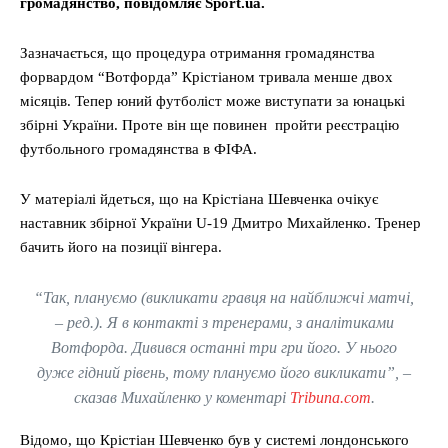
громадянство, повідомляє Sport.ua.
Зазначається, що процедура отримання громадянства
форвардом “Вотфорда” Крістіаном тривала менше двох
місяців. Тепер юний футболіст може виступати за юнацькі
збірні України. Проте він ще повинен пройти реєстрацію
футбольного громадянства в ФІФА.
У матеріалі йдеться, що на Крістіана Шевченка очікує
наставник збірної України U-19 Дмитро Михайленко. Тренер
бачить його на позиції вінгера.
“Так, плануємо (
викликати гравця на найближчі матчі,
– ред.
). Я в контакті з тренерами, з аналітиками
Вотфорда. Дивився останні три гри його. У нього
дуже гідний рівень, тому плануємо його викликати”, –
сказав Михайленко у коментарі
Tribuna.com
.
Відомо, що Крістіан Шевченко був у системі лондонського