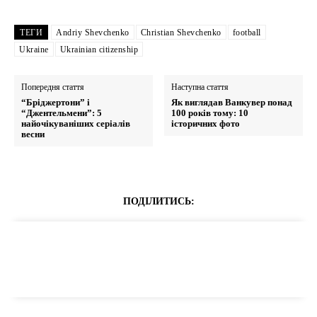
ТЕГИ
Andriy Shevchenko
Christian Shevchenko
football
Ukraine
Ukrainian citizenship
Попередня стаття
Наступна стаття
“Бріджертони” і
Як виглядав Ванкувер понад
“Джентельмени”: 5
100 років тому: 10
найочікуваніших серіалів
історичних фото
весни
ПОДІЛИТИСЬ: